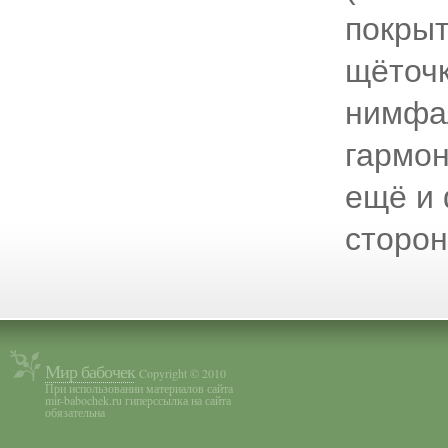
покрыт
щёточк
нимфа
гармон
ещё и 
сторон
Мир бабочек
Copyright © 2010
При использовании материалов сайта
mir-babochek.ru гиперссылка на сайта
обязательна