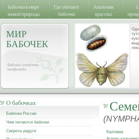
Бабочки в мире
Где обитают
Анатомия
Ц
живой природы
бабочки
красоты
прев
Одн
МИР
тут
кук
БАБОЧЕК
выд
лек
Бабочки семейства -
нимфалиды
Семе
О бабочках
Бабочки России
(NYMPHA
Чем питаются бабочки
Секреты радуги
Каллима
Агриас клаудина