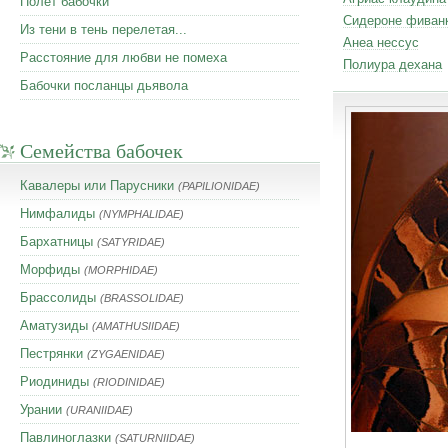
Полет бабочки
Сидероне фиван
Из тени в тень перелетая...
Анеа нессус
Расстояние для любви не помеха
Полиура дехана
Бабочки посланцы дьявола
Семейства бабочек
Кавалеры или Парусники
(PAPILIONIDAE)
Нимфалиды
(NYMPHALIDAE)
Бархатницы
(SATYRIDAE)
Морфиды
(MORPHIDAE)
Брассолиды
(BRASSOLIDAE)
Аматузиды
(AMATHUSIIDAE)
Пестрянки
(ZYGAENIDAE)
Риодиниды
(RIODINIDAE)
Урании
(URANIIDAE)
Павлиноглазки
(SATURNIIDAE)