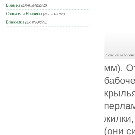
Брамеи
(BRAHMAEIDAE)
Совки или Ночницы
(NOCTUIDAE)
Бражники
(SPHINGIDAE)
Семейство бабоче
мм). О
бабоче
крылья
перлам
жилки,
(они с