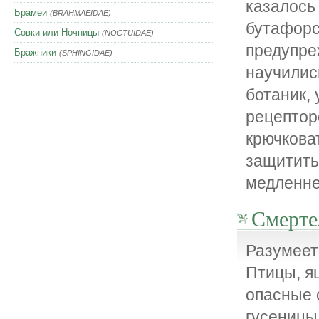
казалось 
Брамеи
(BRAHMAEIDAE)
бутафорс
Совки или Ночницы
(NOCTUIDAE)
предупре
Бражники
(SPHINGIDAE)
научилис
ботаник,
рецептор
крючкова
защитить
медленне
Смерте
Разумеетс
Птицы, я
опасные 
гусеницы 