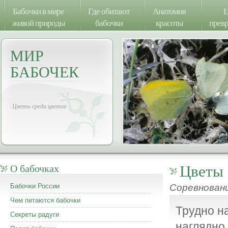
Бабочки в мире
Где обитают
Анатомия
Ц
живой природы
бабочки
красоты
прев
МИР
БАБОЧЕК
Цветы среди цветов
Цветы 
О бабочках
Соревнован
Бабочки России
Чем питаются бабочки
Трудно н
Секреты радуги
наглядно