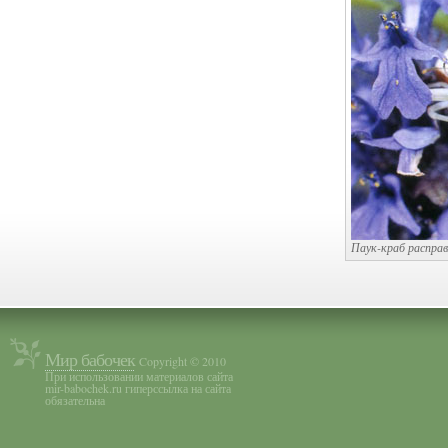
Паук-краб распра
Мир бабочек
Copyright © 2010
При использовании материалов сайта
mir-babochek.ru гиперссылка на сайта
обязательна