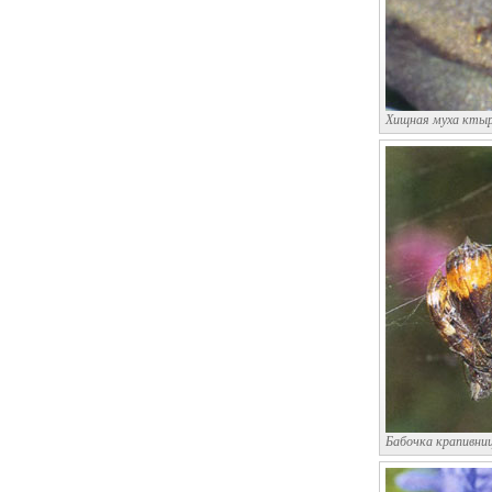
Хищная муха ктырь
Бабочка крапивниц