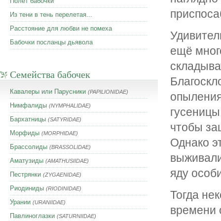
Полет бабочки
приспоса
Из тени в тень перелетая...
Расстояние для любви не помеха
Удивител
Бабочки посланцы дьявола
ещё мног
складыва
Семейства бабочек
Благоскл
Кавалеры или Парусники
(PAPILIONIDAE)
опыления 
Нимфалиды
(NYMPHALIDAE)
гусеницы
Бархатницы
(SATYRIDAE)
чтобы за
Морфиды
(MORPHIDAE)
Однако эт
Брассолиды
(BRASSOLIDAE)
выживали
Аматузиды
(AMATHUSIIDAE)
яду особи
Пестрянки
(ZYGAENIDAE)
Риодиниды
(RIODINIDAE)
Тогда не
Урании
(URANIIDAE)
времени 
Павлиноглазки
(SATURNIIDAE)