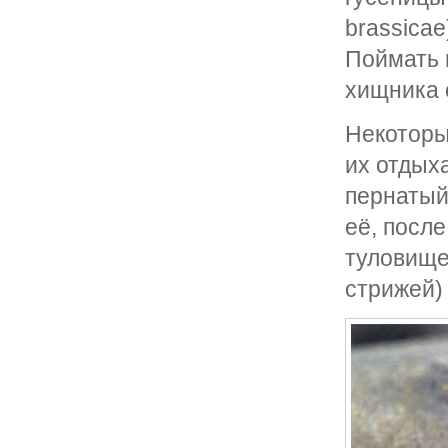
brassicae
Поймать 
хищника 
Некоторы
их отдых
пернатый 
её, после
туловище
стрижей) 