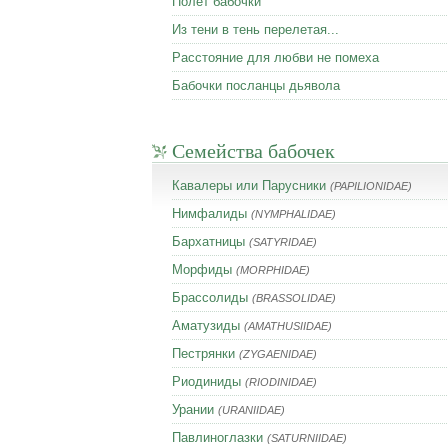
Полет бабочки
Из тени в тень перелетая...
Расстояние для любви не помеха
Бабочки посланцы дьявола
Семейства бабочек
Кавалеры или Парусники
(PAPILIONIDAE)
Нимфалиды
(NYMPHALIDAE)
Бархатницы
(SATYRIDAE)
Морфиды
(MORPHIDAE)
Брассолиды
(BRASSOLIDAE)
Аматузиды
(AMATHUSIIDAE)
Пестрянки
(ZYGAENIDAE)
Риодиниды
(RIODINIDAE)
Урании
(URANIIDAE)
Павлиноглазки
(SATURNIIDAE)