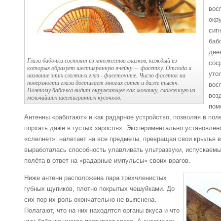
вос
окр
сиг
баб
дне
Глаза бабочки состоят из множества глазков, каждый из
сос
которых образует шестигранную ячейку — фасетку. Отсюда и
уто
название этих сложных глаз - фасеточные. Число фасеток на
поверхности глаза достигает многих сотен и даже тысяч.
вос
Поэтому бабочка видит окружающее как мозаику, сложенную из
воз
мельчайших шестигранных кусочков.
пом
Антенны «работают» и как радарное устройство, позволяя в пол
порхать даже в густых зарослях. Экспериментально установлено
«слепнет»: налетает на все предметы, превращая свои крылья в
выработалась способность улавливать ультразвуки, испускаем
полёта в ответ на «радарные импульсы» своих врагов.
Ниже антенн расположена пара трёхчленистых
губных щупиков, плотно покрытых чешуйками. До
сих пор их роль окончательно не выяснена.
Полагают, что на них находятся органы вкуса и что