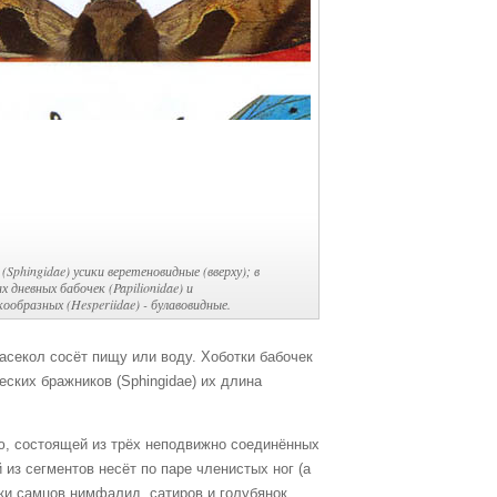
Sphingidae) усики веретеновидные (вверху); в
 дневных бабочек (Papilionidae) и
ообразных (Hesperiidae) - булавовидные.
насекол сосёт пищу или воду. Хоботки бабочек
ских бражников (Sphingidae) их длина
ью, состоящей из трёх неподвижно соединённых
из сегментов несёт по паре членистых ног (а
ки самцов нимфалид, сатиров и голубянок