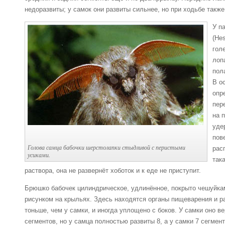
недоразвиты; у самок они развиты сильнее, но при ходьбе также
У па
(He
гол
лоп
пол
В о
опр
пер
на 
уде
пов
Голова самца бабочки шерстолапки стыдливой с перистыми
рас
усиками.
так
раствора, она не развернёт хоботок и к еде не приступит.
Брюшко бабочек цилиндрическое, удлинённое, покрыто чешуйка
рисунком на крыльях. Здесь находятся органы пищеварения и 
тоньше, чем у самки, и иногда уплощено с боков. У самки оно в
сегментов, но у самца полностью развиты 8, а у самки 7 сегмент