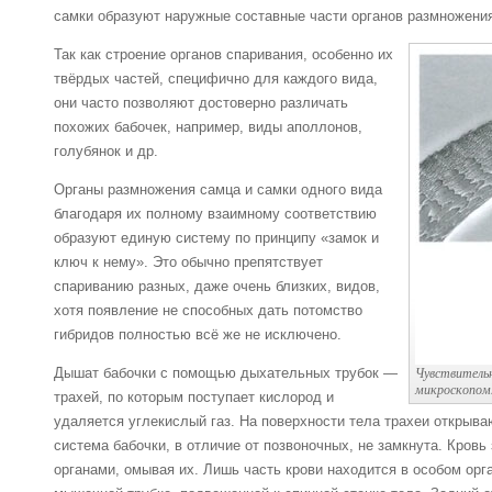
самки образуют наружные составные части органов размножени
Так как строение органов спаривания, особенно их
твёрдых частей, специфично для каждого вида,
они часто позволяют достоверно различать
похожих бабочек, например, виды аполлонов,
голубянок и др.
Органы размножения самца и самки одного вида
благодаря их полному взаимному соответствию
образуют единую систему по принципу «замок и
ключ к нему». Это обычно препятствует
спариванию разных, даже очень близких, видов,
хотя появление не способных дать потомство
гибридов полностью всё же не исключено.
Чувствительн
Дышат бабочки с помощью дыхательных трубок —
микроскопом. 
трахей, по которым поступает кислород и
удаляется углекислый газ. На поверхности тела трахеи открыв
система бабочки, в отличие от позвоночных, не замкнута. Кров
органами, омывая их. Лишь часть крови находится в особом ор