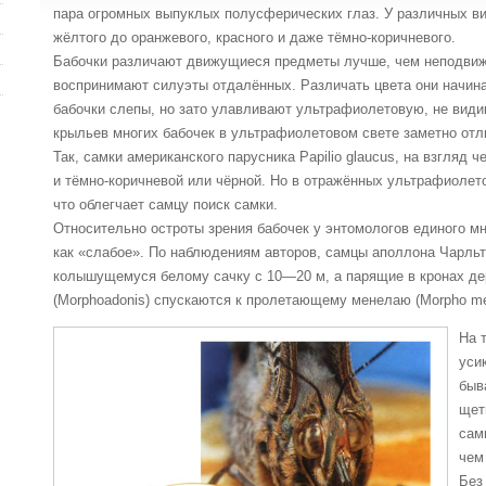
пара огромных выпуклых полусферических глаз. У различных вид
жёлтого до оранжевого, красного и даже тёмно-коричневого.
Бабочки различают движущиеся предметы лучше, чем неподвижн
воспринимают силуэты отдалённых. Различать цвета они начина
бабочки слепы, но зато улавливают ультрафиолетовую, не види
крыльев многих бабочек в ультрафиолетовом свете заметно отл
Так, самки американского парусника Papilio glaucus, на взгляд 
и тёмно-коричневой или чёрной. Но в отражённых ультрафиолето
что облегчает самцу поиск самки.
Относительно остроты зрения бабочек у энтомологов единого мн
как «слабое». По наблюдениям авторов, самцы аполлона Чарльтон
колышущемуся белому сачку с 10—20 м, а парящие в кронах д
(Morphoadonis) спускаются к пролетающему менелаю (Morpho me
На 
уси
быв
щет
сам
чем
Без