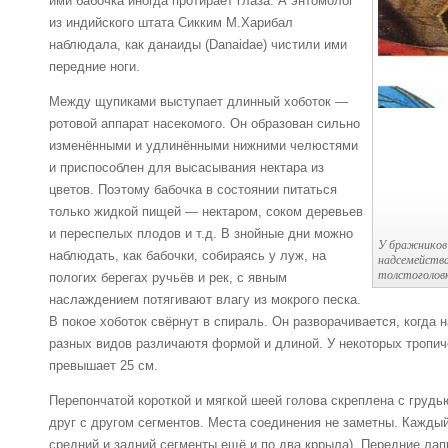
ими бабочка иногда протирает глаза. А энтомолог
из индийского штата Сикким М.Харибал
наблюдала, как данаиды (Danaidae) чистили ими
передние ноги.
Между щупиками выступает длинный хоботок —
ротовой аппарат насекомого. Он образован сильно
изменёнными и удлинёнными нижними челюстями
и приспособлен для высасывания нектара из
цветов. Поэтому бабочка в состоянии питаться
только жидкой пищей — нектаром, соком деревьев
и переспелых плодов и т.д. В знойные дни можно
У бражников (
наблюдать, как бабочки, собираясь у луж, на
надсемействах
толстоголовк
пологих берегах ручьёв и рек, с явным
наслаждением потягивают влагу из мокрого песка.
В покое хоботок свёрнут в спираль. Он разворачивается, когда 
разных видов различаютя формой и длиной. У некоторых тропиче
превышает 25 см.
Перепончатой короткой и мягкой шеей голова скреплена с груд
друг с другом сегментов. Места соединения не заметны. Каждый 
средний и задний сегменты ещё и по два кррыла). Передние лап