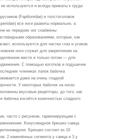
 не используются и всегда прижаты к груди.
русников (Fapilionidae) и толстоголовок
speriidae) все ноги развиты нормально, а
ени их передних ног снабжены
астевидными образованиями, которые, как
агают, используются для чистки глаз и усиков.
сновном ноги служат для закрепления на
еделённом месте и только потом — для
едвижения. С помощью коготков и подушечек
последних члениках лапок бабочка
рживается даже на очень гладкой
ерхности. У некоторых бабочек на ногах
положены вкусовые рецепторы: до того, как
ая бабочка коснётся конечностью сладкого
ми, часто с рисунком, гармонирующим с
размножения. Конусовидное брюшко самца
еретеновидное. Брюшко состоит из 10
ов: 2 изменённых сегмента у самца и 3 у