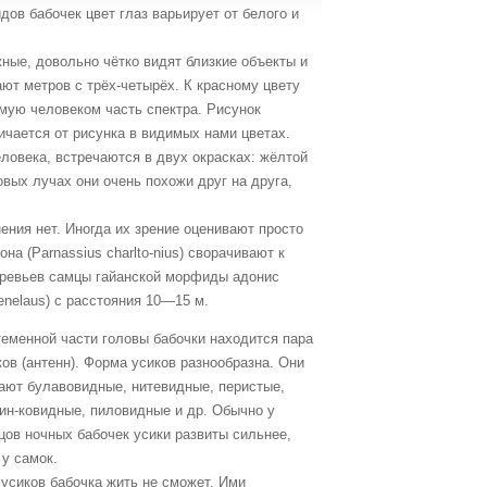
ов бабочек цвет глаз варьирует от белого и
ые, довольно чётко видят близкие объекты и
ют метров с трёх-четырёх. К красному цвету
мую человеком часть спектра. Рисунок
ичается от рисунка в видимых нами цветах.
человека, встречаются в двух окрасках: жёлтой
вых лучах они очень похожи друг на друга,
ения нет. Иногда их зрение оценивают просто
а (Parnassius charlto-nius) сворачивают к
еревьев самцы гайанской морфиды адонис
nelaus) с расстояния 10—15 м.
теменной части головы бабочки находится пара
ков (антенн). Форма усиков разнообразна. Они
ают булавовидные, нитевидные, перистые,
ин-ковидные, пиловидные и др. Обычно у
цов ночных бабочек усики развиты сильнее,
 у самок.
 усиков бабочка жить не сможет. Ими