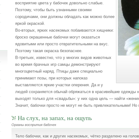
восприятие цвета у бабочек довольно слабые.
Поэтому, чтобы быть узнанными своими
сородичами, они должны обладать как можно более
яркой окраской.
Во-вторых, ярких насекомых побаиваются хищники:
броско окрашенные бабочки могут оказаться
ядовитыми или просто отвратительными на вкус.
Поэтому такая окраска безопаснее.
В-третьих, известно, что у многих видов животных
во время брачных игр самцы демонстрируют
многоцветный наряд. Птицы даже специально
принимают позы, при которых напоказ
выставляются яркие участки оперения. Да и у
людей сохраняется обычай обряжаться в красивейшие одежды на
выходят только для «свадьбы»: у них одна цель — найти «жених
Значит, бабочки просто не могут не быть привлекательными! Но и
На слух, на запах, на ощупь
Органы воспрития бабочек
Тело бабочки, как и других насекомых, чётко разделено на голо