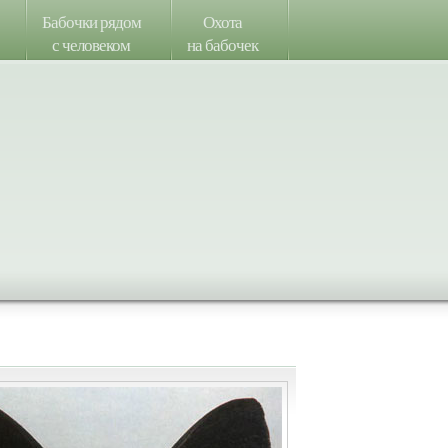
Бабочки рядом
Охота
с человеком
на бабочек