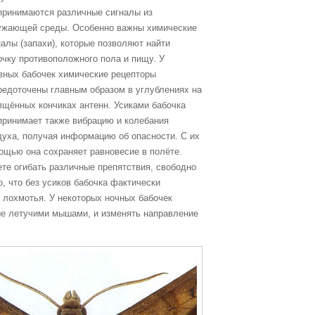
принимаются различные сигналы из
ужающей среды. Особенно важны химические
налы (запахи), которые позволяют найти
очку противоположного пола и пищу. У
вных бабочек химические рецепторы
редоточены главным образом в углублениях на
лщённых кончиках антенн. Усиками бабочка
принимает также вибрацию и колебания
духа, получая информацию об опасности. С их
ощью она сохраняет равновесие в полёте.
ете огибать различные препятствия, свободно
, что без усиков бабочка фактически
 лохмотья. У некоторых ночных бабочек
ые летучими мышами, и изменять направление