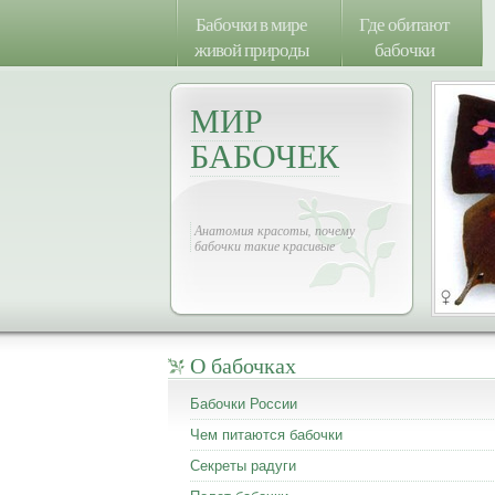
Бабочки в мире
Где обитают
живой природы
бабочки
МИР
БАБОЧЕК
Анатомия красоты, почему
бабочки такие красивые
О бабочках
Бабочки России
Чем питаются бабочки
Секреты радуги