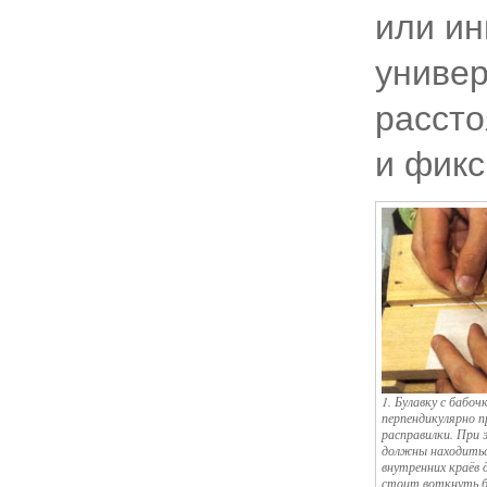
или и
универ
расст
и фикс
1. Булавку с бабо
перпендикулярно п
расправилки. При 
должны находиться
внутренних краёв
стоит воткнуть б