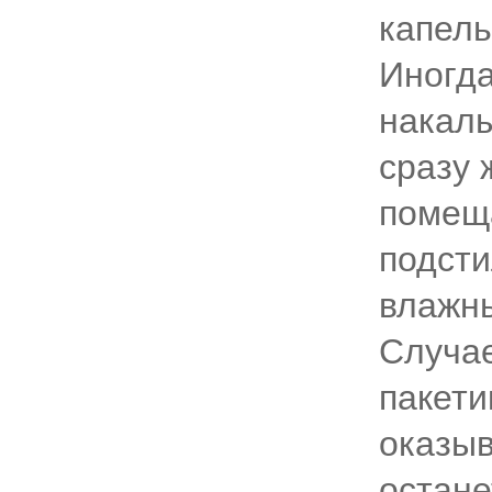
капель
Иногда
накалы
сразу 
помеща
подсти
влажны
Случае
пакети
оказыв
остане