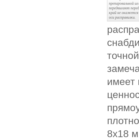
препаровальной и
передвигают перед
край не окажется 
оси расправилки.
распра
снабди
точной
замеча
имеет 
ценнос
прямоу
плотно
8x18 м