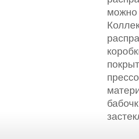
можно 
Коллек
распр
коробк
покрыт
пресс
матери
бабочк
застек