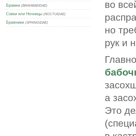
во все
Брамеи
(BRAHMAEIDAE)
Совки или Ночницы
распра
(NOCTUIDAE)
Бражники
(SPHINGIDAE)
но тре
рук и 
Главн
бабоч
засохш
а засо
Это де
(специ