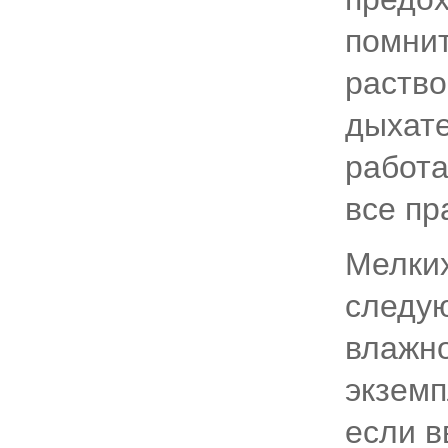
помнит
раство
дыхате
работа
все пр
Мелких
следую
влажно
экземп
если в