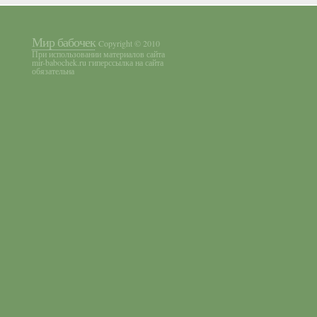
Мир бабочек
Copyright © 2010
При использовании материалов сайта
mir-babochek.ru гиперссылка на сайта
обязательна