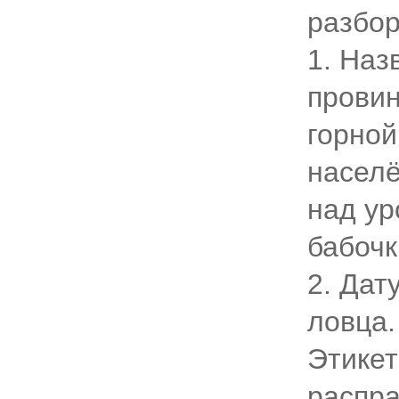
разбор
1. Наз
провин
горной
населё
над ур
бабочк
2. Дат
ловца.
Этикет
распра