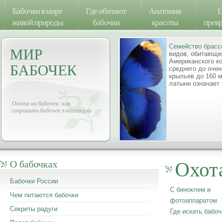
Бабочки в мире
Где обитают
Анатомия
Ц
живой природы
бабочки
красоты
прев
Семейство брас
МИР
видов, обитающих
Американского к
БАБОЧЕК
среднего до очен
крыльев до 160 мм
латыни означает
Охота на бабочек: как
сохранить бабочек в коллекции
Охот
О бабочках
Бабочки России
С биноклем и
Чем питаются бабочки
фотоаппаратом
Секреты радуги
Где искать бабоч