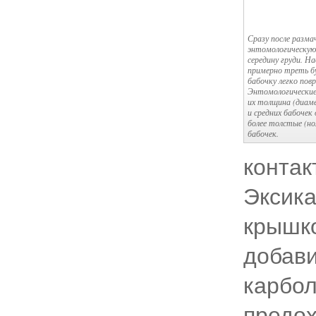
Сразу после разма
энтомологическую 
середину груди. Н
примерно треть бу
бабочку легко повр
Энтомологические
их толщина (диаме
и средних бабочек 
более толстые (ном
бабочек.
контак
Эксика
крышко
добави
карбо
предох