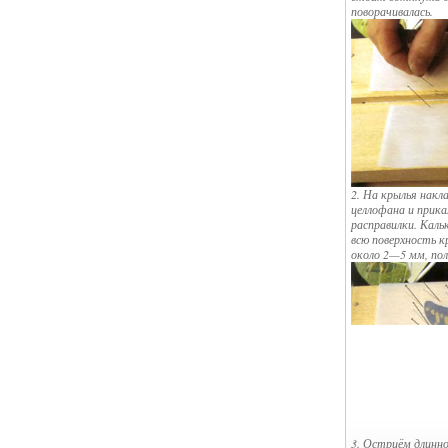
поворачивалась.
2. На крылья накл
целлофана и прик
расправилки. Каль
всю поверхность к
около 2—5 мм, пол
3. Остриём длинно