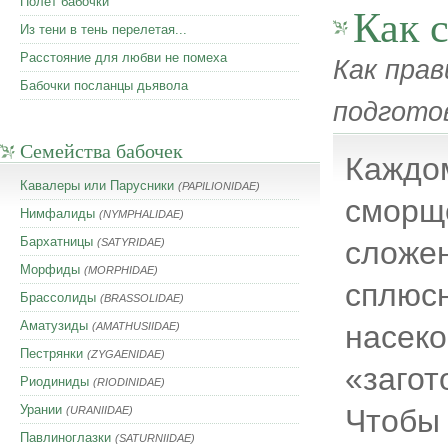
Полет бабочки
Как 
Из тени в тень перелетая...
Расстояние для любви не помеха
Как прав
Бабочки посланцы дьявола
подгото
Семейства бабочек
Каждом
Кавалеры или Парусники
(PAPILIONIDAE)
сморщ
Нимфалиды
(NYMPHALIDAE)
Бархатницы
сложе
(SATYRIDAE)
Морфиды
(MORPHIDAE)
сплюсн
Брассолиды
(BRASSOLIDAE)
Аматузиды
насек
(AMATHUSIIDAE)
Пестрянки
(ZYGAENIDAE)
«загот
Риодиниды
(RIODINIDAE)
Урании
Чтобы 
(URANIIDAE)
Павлиноглазки
(SATURNIIDAE)