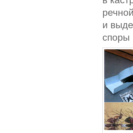
в каст
речной
и выде
споры 