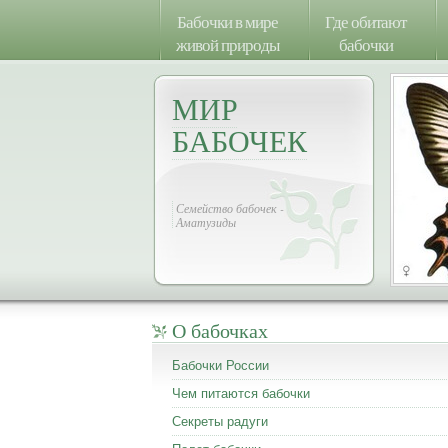
Бабочки в мире
Где обитают
живой природы
бабочки
МИР
БАБОЧЕК
Семейство бабочек -
Аматузиды
О бабочках
Бабочки России
Чем питаются бабочки
Секреты радуги