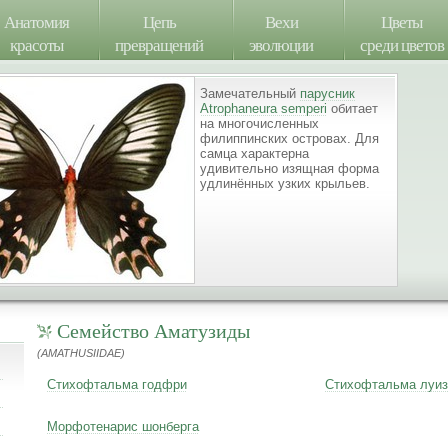
Анатомия
Цепь
Вехи
Цветы
красоты
превращений
эволюции
среди цветов
Замечательный
парусник
Atrophaneura semperi
обитает
на многочисленных
филиппинских островах. Для
самца характерна
удивительно изящная форма
удлинённых узких крыльев.
Семейство Аматузиды
(AMATHUSIIDAE)
Стихофтальма годфри
Стихофтальма луиз
Морфотенарис шонберга