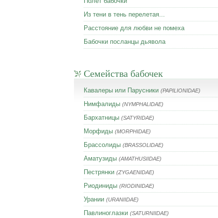
Полет бабочки
Из тени в тень перелетая...
Расстояние для любви не помеха
Бабочки посланцы дьявола
Семейства бабочек
Кавалеры или Парусники
(PAPILIONIDAE)
Нимфалиды
(NYMPHALIDAE)
Бархатницы
(SATYRIDAE)
Морфиды
(MORPHIDAE)
Брассолиды
(BRASSOLIDAE)
Аматузиды
(AMATHUSIIDAE)
Пестрянки
(ZYGAENIDAE)
Риодиниды
(RIODINIDAE)
Урании
(URANIIDAE)
Павлиноглазки
(SATURNIIDAE)