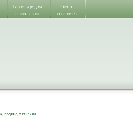
Бабочки рядом
Охота
с человеком
на бабочек
а, подвид матильда