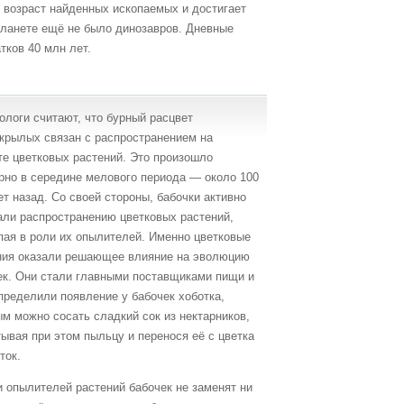
т возраст найденных ископаемых и достигает
 планете ещё не было динозавров. Дневные
тков 40 млн лет.
ологи считают, что бурный расцвет
крылых связан с распространением на
те цветковых растений. Это произошло
рно в середине мелового периода — около 100
т назад. Со своей стороны, бабочки активно
али распространению цветковых растений,
пая в роли их опылителей. Именно цветковые
ния оказали решающее влияние на эволюцию
ек. Они стали главными поставщиками пищи и
пределили появление у бабочек хоботка,
ым можно сосать сладкий сок из нектарников,
тывая при этом пыльцу и перенося её с цветка
ток.
и опылителей растений бабочек не заменят ни