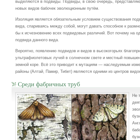
выделяются в подвиды. Подвиды, в свою очередь, представля
новых видов бабочек эволюционным путём.
Изоляция является обязательным условием существования подв
вида, спариваясь между собой, могут давать способное к размн
бы к исчезновению всех подвидовых различий. Вот почему на од
подвида данного вида.
Вероятно, появлению подвидов и видов в высокогорьях благопр
ультрафиолетовых лучей в солнечном свете и местный повыше
земной коре. Всё это приводит к мутациям — наследуемым изм
районы (Алтай, Памир, Тибет) являются одними из центров видо
Среди фабричных труб
Не 
дея
эво
буз
Анг
баб
буз