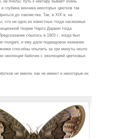
, ни пчёлы: путь к нектару бывает очень
 а глубина венчика некоторых цветков так
раться до лакомства. Так, в XIX в. на
, что ни одно из известных тогда насекомых
люционной теории Чарлз Дарвин тогда
редсказание сбылось в 1903 г., когда был
an morgani, и ему дали подвидовое название
ражники способны опылить за три минуты около
вязи эволюции бабочек с эволюцией цветковых
ботков не имели, как не имеют и некоторые их