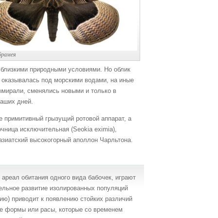
брамея
 близкими природными условиями. Но облик
 оказывалась под морскими водами, на иные
ымирали, сменялись новыми и только в
наших дней.
 примитивный грызущий ротовой аппарат, а
чница исключительная (Seokia eximia),
ноазиатский высокогорный аполлон Чарльтона.
ареал обитания одного вида бабочек, играют
ельное развитие изолированных популяций
ию) приводит к появлению стойких различий
ие формы или расы, которые со временем