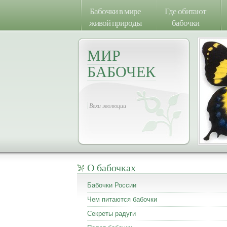
Бабочки в мире
Где обитают
живой природы
бабочки
МИР
БАБОЧЕК
Вехи эволюции
О бабочках
Бабочки России
Чем питаются бабочки
Секреты радуги