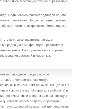
ют собой промежуточную стадию образования
ида. Ведь бабочки разных подвидов одного
ожению потомство. Это, естественно, привело
ной местности не встречается более одного
иятствуют также значительная доля
нный радиационный фон вдоль разломов в
енениям генов. Не случайно высокогорные
образования растений и животных.
только природные процессы, но и
тельность человека способствует
люционным изменениям бабочек. Так, до XIX в.
инную крылохвостку (Ourapteryx sambucaria) в
лии, впрочем, как и везде, знали как светлую
очку, сливающуюся по цвету с цветками
ины. Это делало её незаметной для хищников.