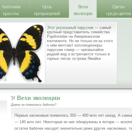
Анатомия
Цепь
Вехи
Цветы
красоты
превращений
эволюции
среди цветов
Этот роскошный парусник
— самый
крупный представитель семейства
Papilionidae на Американском
континенте. Но не только из-за этого
о нём мечтают коллекционеры:
парусник гомер — чрезвычайно
редкий вид и встречается только в
горных лесах острова Ямайка
Вехи эволюции
Давно ли появились бабочки?
Первые насекомые появились 350 — 400 млн лет назад. А сам
— 140 млн лет. Некоторые из них обнаружены в янтаре — иско
остатки бабочек находят значительно реже других насекомых, т