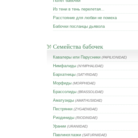
Полет бабочки
Из тени в тень перелетая...
Расстояние для любви не помеха
Бабочки посланцы дьявола
Семейства бабочек
Кавалеры или Парусники
(PAPILIONIDAE)
Нимфалиды
(NYMPHALIDAE)
Бархатницы
(SATYRIDAE)
Морфиды
(MORPHIDAE)
Брассолиды
(BRASSOLIDAE)
Аматузиды
(AMATHUSIIDAE)
Пестрянки
(ZYGAENIDAE)
Риодиниды
(RIODINIDAE)
Урании
(URANIIDAE)
Павлиноглазки
(SATURNIIDAE)