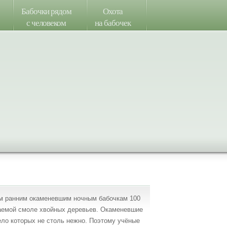
Бабочки рядом
Охота
с человеком
на бабочек
ым ранним окаменевшим ночным бабочкам 100
паемой смоле хвойных деревьев. Окаменевшие
ело которых не столь нежно. Поэтому учёные