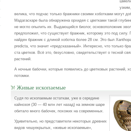
шмели
узким,
велика, что подчас только бражники своими хоботками могут доб
Мадагаскаре была обнаружена орхидея с цветками такой глубины
не могло опылить их. Выдающийся биолог, основоположник эво
предположил, что существует бражник, которому это под силу. П
найден бражник с длиной хоботка более 28 см. Это был Xanthop
predicta, что значит «предсказанный». Интересно, что только б
ста цветков. Всё это, безусловно, свидетельствует о тесной с
растений.
А ночные бабочки, которые появились до цветковых растений, хо
потомки.
Живые ископаемые
Судя по ископаемым остаткам, уже в середине
кайнозоя (30 — 40 млн лет назад) на земном шаре
обитало много бабочек, похожих на современных.
Удивительно, но представители некоторых древних
видов чешуекрылых, «живые ископаемые»,