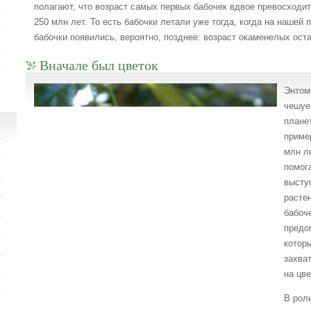
полагают, что возраст самых первых бабочек вдвое превосходи
250 млн лет. То есть бабочки летали уже тогда, когда на нашей
бабочки появились, вероятно, позднее: возраст окаменелых оста
Вначале был цветок
Энтом
чешуе
плане
приме
млн ле
помог
высту
расте
бабоч
предо
котор
захва
на цве
В рол