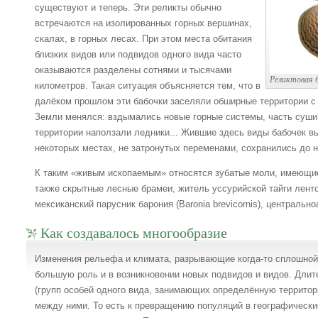
существуют и теперь. Эти реликты обычно
встречаются на изолированных горных вершинах,
скалах, в горных лесах. При этом места обитания
близких видов или подвидов одного вида часто
оказываются разделены сотнями и тысячами
Реликтовая 
километров. Такая ситуация объясняется тем, что в
далёком прошлом эти бабочки заселяли обширные территории с
Земли менялся: вздымались новые горные системы, часть суши
территории наползали ледники... Жившие здесь виды бабочек в
некоторых местах, не затронутых переменами, сохранились до 
К таким «живым ископаемым» относятся зубатые моли, имеющие
также скрытные лесные брамеи, житель уссурийской тайги ленто
мексиканский парусник барония (Baronia brevicornis), централь
Как создавалось многообразие
Изменения рельефа и климата, разрывающие когда-то сплошной 
большую роль и в возникновении новых подвидов и видов. Длит
(групп особей одного вида, занимающих определённую территор
между ними. То есть к превращению популяций в географическ