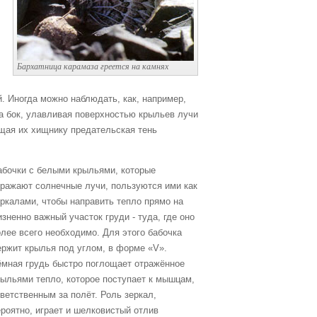
Бархатница карамаза греется на камнях
. Иногда можно наблюдать, как, например,
на бок, улавливая поверхностью крыльев лучи
ющая их хищнику предательская тень
абочки с белыми крыльями, которые
тражают солнечные лучи, пользуются ими как
еркалами, чтобы направить тепло прямо на
зненно важный участок груди - туда, где оно
олее всего необходимо. Для этого бабочка
ержит крылья под углом, в форме «V».
ёмная грудь быстро поглощает отражённое
рыльями тепло, которое поступает к мышцам,
ветственным за полёт. Роль зеркал,
ероятно, играет и шелковистый отлив