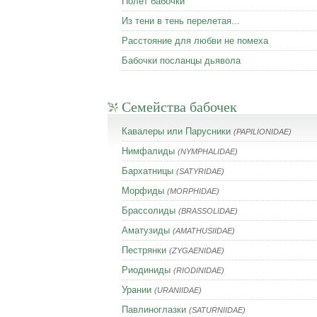
Полет бабочки
Из тени в тень перелетая...
Расстояние для любви не помеха
Бабочки посланцы дьявола
Семейства бабочек
Кавалеры или Парусники
(PAPILIONIDAE)
Нимфалиды
(NYMPHALIDAE)
Бархатницы
(SATYRIDAE)
Морфиды
(MORPHIDAE)
Брассолиды
(BRASSOLIDAE)
Аматузиды
(AMATHUSIIDAE)
Пестрянки
(ZYGAENIDAE)
Риодиниды
(RIODINIDAE)
Урании
(URANIIDAE)
Павлиноглазки
(SATURNIIDAE)