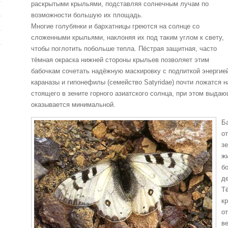
раскрытыми крыльями, подставляя солнечным лучам по
возможности большую их площадь.
Многие голубянки и бархатницы греются на солнце со
сложенными крыльями, наклоняя их под таким углом к свету,
чтобы поглотить побольше тепла. Пёстрая защитная, часто
тёмная окраска нижней стороны крыльев позволяет этим
бабочкам сочетать надёжную маскировку с подпиткой энергией
караназы и гипонефилы (семейство Satyridae) почти ложатся 
стоящего в зените горного азиатского солнца, при этом выда
оказывается минимальной.
Б
о
з
жи
б
д
Т
к
от
в