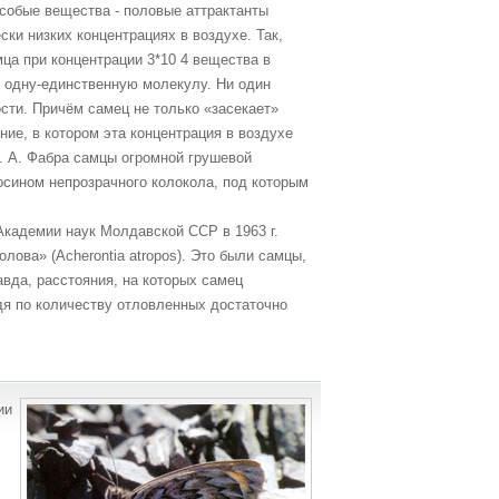
собые вещества - половые аттрактанты
ки низких концентрациях в воздухе. Так,
ца при концентрации 3*10 4 вещества в
е одну-единственную молекулу. Ни один
сти. Причём самец не только «засекает»
ние, в котором эта концентрация в воздухе
. А. Фабра самцы огромной грушевой
еросином непрозрачного колокола, под которым
кадемии наук Молдавской ССР в 1963 г.
лова» (Acherontia atropos). Это были самцы,
вда, расстояния, на которых самец
дя по количеству отловленных достаточно
ии