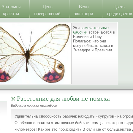
Анатомия
Цепь
Вехи
Цветы
красоты
превращений
эволюции
среди цветов
Эти
замечательные
бабочки
встречаются в
Боливии и Перу.
Полагают, что они
могут обитать также в
Эквадоре и Бразилии.
Расстояние для любви не помеха
Бабочки в поисках партнёров
Удивительна способность бабочек находить «супругов» на огром
Особенно славятся этим ночные бабочки: самцы некоторых видо
километров! Как же это происходит? В отличие от большинства 