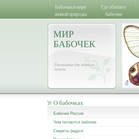
Бабочки в мире
Где обитают
живой природы
бабочки
МИР
БАБОЧЕК
Расстояние для любви не
помеха
О бабочках
Бабочки России
Чем питаются бабочки
Секреты радуги