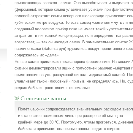
привлекающих запахов - самка. Она вырабатывает и выделяет о
(феромоны), которые самец улавливает усиками при фантастичес
половой аттрактант самки непарного шелкопряда привлекает сам
кубическом метре воздуха. То есть самец «замечает» чуть ли н
созданный человеком прибор пока не имеет такой чувствительно
аттрактант в ничтожной концентрации, но и определяет направле
возрастает, — так он находит самку. В замечательных опытах Ж
павлиноглазки (Saturnia pyri) кружились вокруг пропитанного к
содержалась их «дама».
Не все самки привлекают «кавалеров» феромонами. На сессии А
физики демонстрировали ящик с полусотней бабочек «мёртвая го
прилетевшие на ультразвуковой сигнал, издаваемый самкой. Пра
улавливает такой «любовный» призыв, не определялись. Но, су
редких бабочек, расстояния эти немалые.
Солнечные ванны
Полёт бабочки сопровождается значительным расходом энерг
и становится возможным лишь при разогреве её мышц по
крайней мере до 30 °С. Поэтому-то, чтобы прогреться, дневная
бабочка и принимает солнечные ванны - сидит с широко