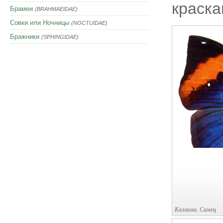
краска
Брамеи
(BRAHMAEIDAE)
Совки или Ночницы
(NOCTUIDAE)
Бражники
(SPHINGIDAE)
Каллима. Самец