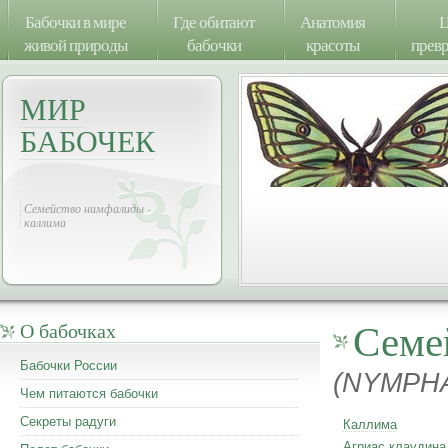
Бабочки в мире
Где обитают
Анатомия
Ц
живой природы
бабочки
красоты
прев
МИР
БАБОЧЕК
Семейство нимфалиды -
каллима
Семе
О бабочках
Бабочки России
(NYMPHA
Чем питаются бабочки
Секреты радуги
Каллима
Агриас клаудина