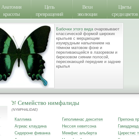
Анатомия
Цепь
Вехи
Цветы
красоты
превращений
эволюции
среди цветов
Бабочки этого вида
очаровывают
классической формой широких
крыльев с мерцающим
изумрудным напылением на
тёмном матовом фоне и
переливающейся в лазоревом и
бирюзовом сиянии полосой,
пересекающей передние и задние
крылья
Семейство нимфалиды
(NYMPHALIDAE)
Каллима
Гиполимнас декситея
Препона п
Агриас клаудина
Нессея хевитсона
Гамадриад
Сидероне фиванка
Мемфис альберта
Цирестис 