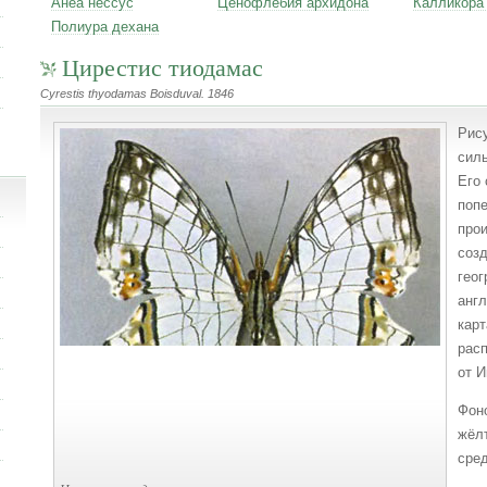
Анеа нессус
Ценофлебия архидона
Калликора
Полиура дехана
Цирестис тиодамас
Cyrestis thyodamas Boisduval. 1846
Рису
силь
Его 
попе
про
созд
геог
анг
карт
рас
от И
Фоно
жёл
сред