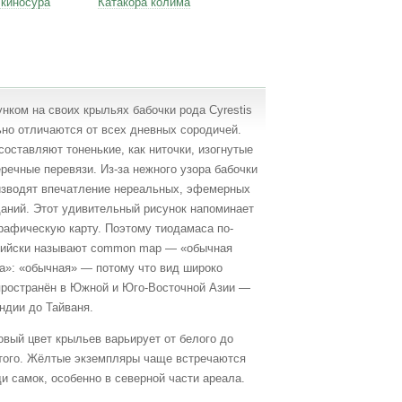
 киносура
Катакора колима
нком на своих крыльях бабочки рода Cyrestis
но отличаются от всех дневных сородичей.
составляют тоненькие, как ниточки, изогнутые
речные перевязи. Из-за нежного узора бабочки
изводят впечатление нереальных, эфемерных
аний. Этот удивительный рисунок напоминает
рафическую карту. Поэтому тиодамаса по-
лийски называют common map — «обычная
а»: «обычная» — потому что вид широко
пространён в Южной и Юго-Восточной Азии —
ндии до Тайваня.
вый цвет крыльев варьирует от белого до
того. Жёлтые экземпляры чаще встречаются
и самок, особенно в северной части ареала.