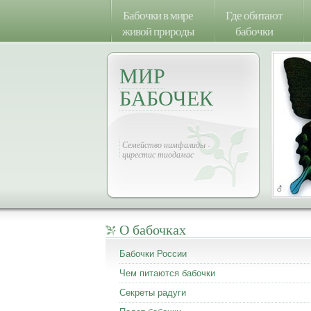
Бабочки в мире
Где обитают
живой природы
бабочки
МИР
БАБОЧЕК
Семейство нимфалиды -
цирестис тиодамас
О бабочках
Бабочки России
Чем питаются бабочки
Секреты радуги