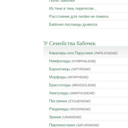
Полет бабочки
Из тени в тень перелетая...
Расстояние для любви не помеха
Бабочки посланцы дьявола
Семейства бабочек
Кавалеры или Парусники
(PAPILIONIDAE)
Нимфалиды
(NYMPHALIDAE)
Бархатницы
(SATYRIDAE)
Морфиды
(MORPHIDAE)
Брассолиды
(BRASSOLIDAE)
Аматузиды
(AMATHUSIIDAE)
Пестрянки
(ZYGAENIDAE)
Риодиниды
(RIODINIDAE)
Урании
(URANIIDAE)
Павлиноглазки
(SATURNIIDAE)