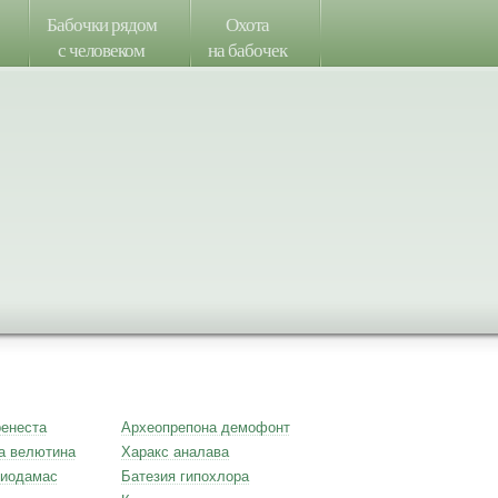
Бабочки рядом
Охота
с человеком
на бабочек
ренеста
Археопрепона демофонт
а велютина
Харакс аналава
тиодамас
Батезия гипохлора