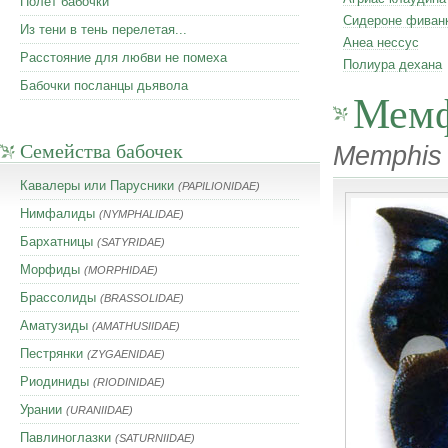
Полет бабочки
Сидероне фиван
Из тени в тень перелетая...
Анеа нессус
Расстояние для любви не помеха
Полиура дехана
Бабочки посланцы дьявола
Мемф
Семейства бабочек
Memphis 
Кавалеры или Парусники
(PAPILIONIDAE)
Нимфалиды
(NYMPHALIDAE)
Бархатницы
(SATYRIDAE)
Морфиды
(MORPHIDAE)
Брассолиды
(BRASSOLIDAE)
Аматузиды
(AMATHUSIIDAE)
Пестрянки
(ZYGAENIDAE)
Риодиниды
(RIODINIDAE)
Урании
(URANIIDAE)
Павлиноглазки
(SATURNIIDAE)