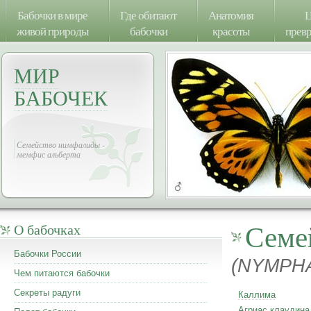
Бабочки в мире
Где обитают
Анатомия
Ц
живой природы
бабочки
красоты
прев
МИР
БАБОЧЕК
Семейство нимфалиды -
мемфис альберта
Семе
О бабочках
Бабочки России
(NYMPHA
Чем питаются бабочки
Секреты радуги
Каллима
Агриас клаудина