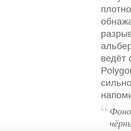
плотно
обнажа
разрыв
альбер
ведёт 
Polygo
сильно
напом
Фоно
чёрн