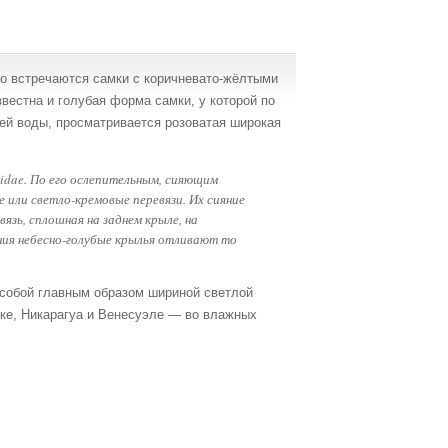
о встречаются самки с коричневато-жёлтыми
естна и голубая форма самки, у которой по
шей воды, просматривается розоватая широкая
idae. По его ослепительным, сияющим
 или светло-кремовые перевязи. Их сияние
язь, сплошная на заднем крыле, на
ния небесно-голубые крылья отливают то
собой главным образом шириной светлой
ике, Никарагуа и Венесуэле — во влажных