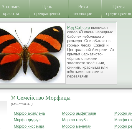
Анатомия
Цепь
Вехи
Цветы
красоты
превращений
эволюции
среди цветов
Род Callicore
включает
около 40 очень нарядных
бабочек небольшого
размера. Они обитают в
горных лесах Южной и
Центральной Америки. Их
крылья бархатисто-
чёрные с яркими
золотисто-зелёными,
синими, красными или
жёлтыми пятнами и
перевязями
Семейство Морфиды
(MORPHIDAE)
Морфо ахиллена
Морфо амфитрион
Морфо ан
Морфо дидиус
Морфо гекуба
Морфо го
Морфо киссеида
Морфо менелаи
Морфо ре