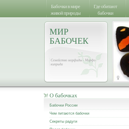
Бабочки в мире
Где обитают
живой природы
бабочки
МИР
БАБОЧЕК
Семейство морфиды - Морфо
киприда
О бабочках
Бабочки России
Чем питаются бабочки
Секреты радуги