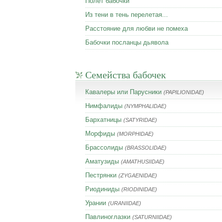
Полет бабочки
Из тени в тень перелетая...
Расстояние для любви не помеха
Бабочки посланцы дьявола
Семейства бабочек
Кавалеры или Парусники
(PAPILIONIDAE)
Нимфалиды
(NYMPHALIDAE)
Бархатницы
(SATYRIDAE)
Морфиды
(MORPHIDAE)
Брассолиды
(BRASSOLIDAE)
Аматузиды
(AMATHUSIIDAE)
Пестрянки
(ZYGAENIDAE)
Риодиниды
(RIODINIDAE)
Урании
(URANIIDAE)
Павлиноглазки
(SATURNIIDAE)