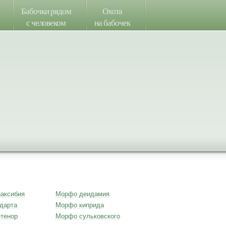
Бабочки рядом
Охота
с человеком
на бабочек
аксибия
Морфо деидамия
дарта
Морфо киприда
тенор
Морфо сульковского