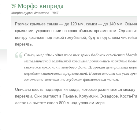
Морфо киприда
Morpho cypris Westwood. 1847
Размах крыльев самца — до 120 мм, самки — до 140 мм. Обычн
крыльями, украшенными по краю тёмным орнаментом. Однако изв
центру крыльев под яркой голубизной, будто под слоем чистей
перевязь.
Самец киприды - одна из самых ярких бабочек семейства Morph
металлической голубизной крыльям протянулись нарядные белые
столь же ярко, как и голубого фона. Широкая центральная перев
переднем становится прерывистой. В зависимости от угла зре
золотисто-зелёным, то глубоким фиолетовым тоном.
Описано шесть подвидов киприды, которые различаются между 
перевязи. Они обитают в Панаме, Колумбии, Эквадоре, Коста-Р
лесах на высоте около 800 м над уровнем моря.