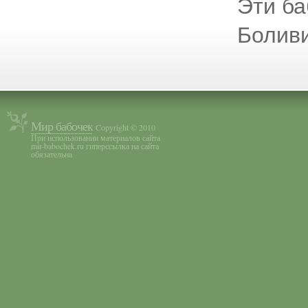
Эти ба
Боливи
Мир бабочек
Copyright © 2010
При использовании материалов сайта
mir-babochek.ru гиперссылка на сайта
обязательна