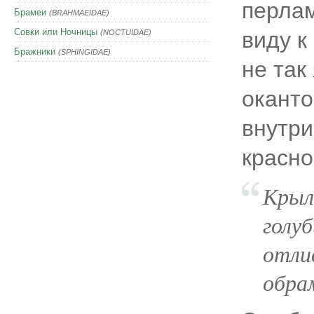
перла
Брамеи
(BRAHMAEIDAE)
Совки или Ночницы
виду к
(NOCTUIDAE)
Бражники
(SPHINGIDAE)
не так
оканто
внутри
красно
Крыл
голу
отли
обра