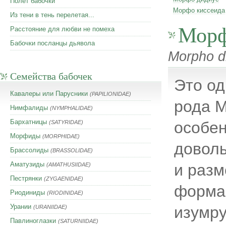
Полет бабочки
Морфо киссеида
Из тени в тень перелетая...
Морф
Расстояние для любви не помеха
Бабочки посланцы дьявола
Morpho di
Семейства бабочек
Это од
Кавалеры или Парусники
(PAPILIONIDAE)
рода M
Нимфалиды
(NYMPHALIDAE)
Бархатницы
особен
(SATYRIDAE)
Морфиды
(MORPHIDAE)
доволь
Брассолиды
(BRASSOLIDAE)
Аматузиды
и разм
(AMATHUSIIDAE)
Пестрянки
(ZYGAENIDAE)
форма;
Риодиниды
(RIODINIDAE)
Урании
изумру
(URANIIDAE)
Павлиноглазки
(SATURNIIDAE)