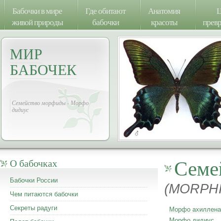
Бабочки в мире
Где обитают
Анатомия
Ц
живой природы
бабочки
красоты
прев
МИР
БАБОЧЕК
Семейство морфиды - Морфо
дидиус
Семе
О бабочках
Бабочки России
(MORPH
Чем питаются бабочки
Секреты радуги
Морфо ахиллена
Морфо дидиус