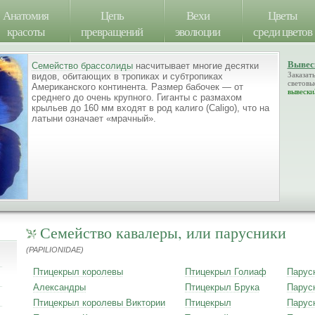
Анатомия
Цепь
Вехи
Цветы
красоты
превращений
эволюции
среди цветов
Вывес
Семейство брассолиды
насчитывает многие десятки
Заказат
видов, обитающих в тропиках и субтропиках
световы
Американского континента. Размер бабочек — от
вывески
среднего до очень крупного. Гиганты с размахом
крыльев до 160 мм входят в род калиго (Caligo), что на
латыни означает «мрачный».
Семейство кавалеры, или парусники
(PAPILIONIDAE)
Птицекрыл королевы
Птицекрыл Голиаф
Парус
Александры
Птицекрыл Брука
Парус
Птицекрыл королевы Виктории
Птицекрыл
Парус