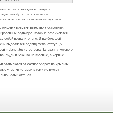
оротким хвостиком края протянулись
тот рисунок дублируется на нижней
зовым цветом и покрывают половину крыла.
астоящему времени известно 7 островных
лированных подвидов, которые различаются
ду собой незначительно. В наибольшей
ени выделяется подвид меланотатус (A.
eri melanotatus) с острова Палаван, у которого
ва, грудь и брюшко не красные, а чёрные.
и отличаются от самцов узором на крыльях,
лые участки которых к тому же имеют
льно-белый оттенок.