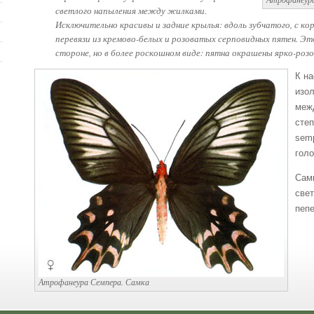
светлого напыления между жилками.
Исключительно красивы и задние крылья: вдоль зубчатого, с к
перевязи из кремово-белых и розоватых серповидных пятен. Э
стороне, но в более роскошном виде: пятна окрашены ярко-ро
К н
изо
меж
степ
semp
голо
Самк
свет
пепе
Атрофанеура Семпера. Самка