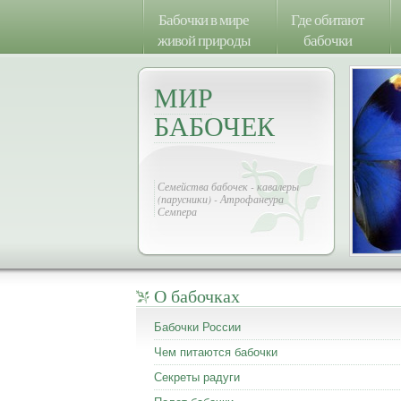
Бабочки в мире
Где обитают
живой природы
бабочки
МИР
БАБОЧЕК
Семейства бабочек - кавалеры
(парусники) - Атрофанеура
Семпера
О бабочках
Бабочки России
Чем питаются бабочки
Секреты радуги