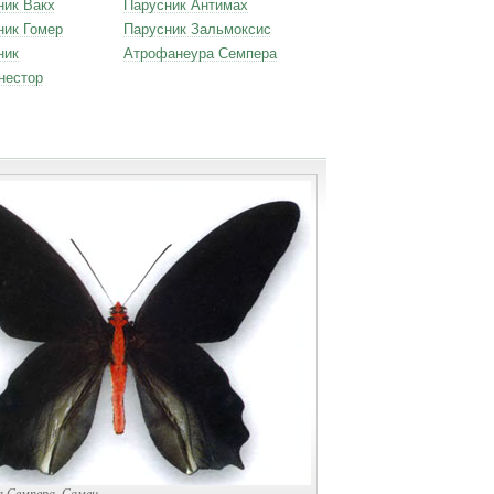
ник Вакх
Парусник Антимах
ник Гомер
Парусник Зальмоксис
ник
Атрофанеура Семпера
нестор
 Семпера. Самец