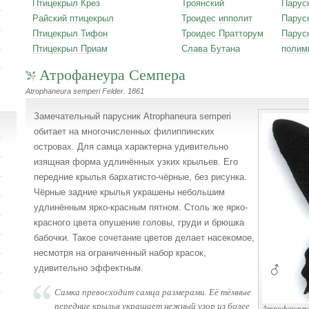
Птицекрыл Крез
Троянский
Парус
Райский птицекрыл
Троидес ипполит
Парус
Птицекрыл Тифон
Троидес Пратторум
Парус
Птицекрыл Приам
Слава Бутана
полим
Атрофанеура Семпера
Atrophaneura semperi Felder. 1861
Замечательный парусник Atrophaneura semperi
обитает на многочисленных филиппинских
островах. Для самца характерна удивительно
изящная форма удлинённых узких крыльев. Его
передние крылья бархатисто-чёрные, без рисунка.
Чёрные задние крылья украшены небольшим
удлинённым ярко-красным пятном. Столь же ярко-
красного цвета опушение головы, груди и брюшка
бабочки. Такое сочетание цветов делает насекомое,
несмотря на ограниченный набор красок,
удивительно эффектным.
Самка превосходит самца размерами. Её тёмные
передние крылья украшает нежный узор из более
Атрофанеура