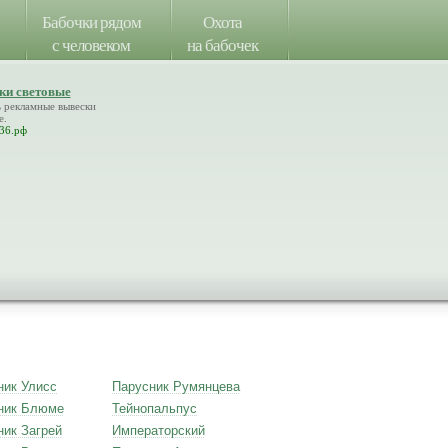
Бабочки рядом
Охота
с человеком
на бабочек
ки световые
ь рекламные
вывески
е
.
36.рф
ник Улисс
Парусник Румянцева
ник Блюме
Тейнопальпус
ник Загрей
Императорский