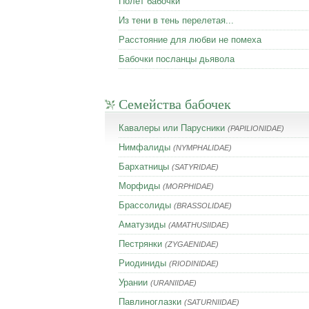
Полет бабочки
Из тени в тень перелетая...
Расстояние для любви не помеха
Бабочки посланцы дьявола
Семейства бабочек
Кавалеры или Парусники
(PAPILIONIDAE)
Нимфалиды
(NYMPHALIDAE)
Бархатницы
(SATYRIDAE)
Морфиды
(MORPHIDAE)
Брассолиды
(BRASSOLIDAE)
Аматузиды
(AMATHUSIIDAE)
Пестрянки
(ZYGAENIDAE)
Риодиниды
(RIODINIDAE)
Урании
(URANIIDAE)
Павлиноглазки
(SATURNIIDAE)