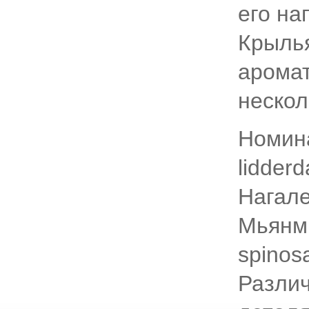
его на
Крылья
аромат
нескол
Номина
lidder
Нагале
Мьянмы
spinos
Разли