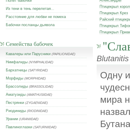
Александры
Полет бабочки
Птицекрыл корол
Из тени в тень перелетая...
Птицекрыл Крез
Расстояние для любви не помеха
Райский птицекр
Бабочки посланцы дьявола
Птицекрыл Тифо
Птицекрыл Приа
"Сла
Семейства бабочек
Кавалеры или Парусники
(PAPILIONIDAE)
Blutanitis
Нимфалиды
(NYMPHALIDAE)
Бархатницы
(SATYRIDAE)
Одну и
Морфиды
(MORPHIDAE)
чудесн
Брассолиды
(BRASSOLIDAE)
Аматузиды
(AMATHUSIIDAE)
мира н
Пестрянки
(ZYGAENIDAE)
назва
Риодиниды
(RIODINIDAE)
Урании
(URANIIDAE)
Бутана
Павлиноглазки
(SATURNIIDAE)