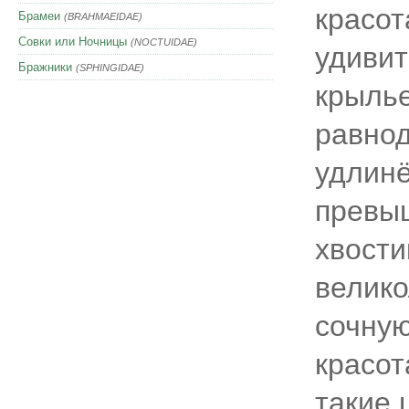
красот
Брамеи
(BRAHMAEIDAE)
Совки или Ночницы
(NOCTUIDAE)
удиви
Бражники
(SPHINGIDAE)
крылье
равнод
удлинё
превыш
хвости
велико
сочную
красот
такие 