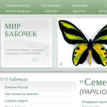
Бабочки в мире
Где обитают
Анатомия
Ц
живой природы
бабочки
красоты
прев
МИР
БАБОЧЕК
Семейства бабочек - кавалеры
(парусники) - Слава Бутана
Семе
О бабочках
Бабочки России
(PAPILI
Чем питаются бабочки
Секреты радуги
Птицекрыл коро