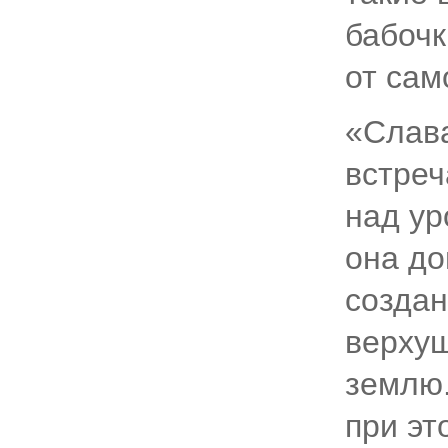
бабочк
от сам
«Слава
встреч
над ур
она до
создан
верхуш
землю.
при эт