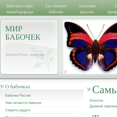
Бабочки в мире
Где обитают
Анатомия
Ц
живой природы
бабочки
красоты
прев
МИР
БАБОЧЕК
Бабочки России - траурница
Самы
О бабочках
Бабочки России
Апполон
Чем питаются бабочки
Дневной павлини
Секреты радуги