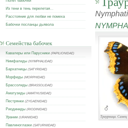
Трау
Полет бабочки
Из тени в тень перелетая...
Nymphatis
Расстояние для любви не помеха
NYMPHA
Бабочки посланцы дьявола
Семейства бабочек
Кавалеры или Парусники
(PAPILIONIDAE)
Нимфалиды
(NYMPHALIDAE)
Бархатницы
(SATYRIDAE)
Морфиды
(MORPHIDAE)
Брассолиды
(BRASSOLIDAE)
Аматузиды
(AMATHUSIIDAE)
Пестрянки
(ZYGAENIDAE)
Риодиниды
(RIODINIDAE)
Траурница. Самец
Урании
(URANIIDAE)
Павлиноглазки
(SATURNIIDAE)