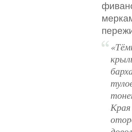
фиванс
мерка
пережи
«Тём
крыл
барх
туло
тоне
Края 
отор
дово