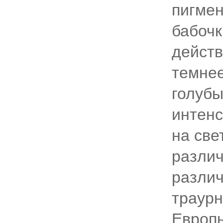
пигмен
бабочк
действ
темне
голубы
интенс
на све
различ
различ
траурн
Европ