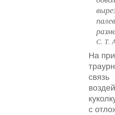
выре
пале
разм
С. Т. 
На пр
траурн
связь
возде
куколк
с отл