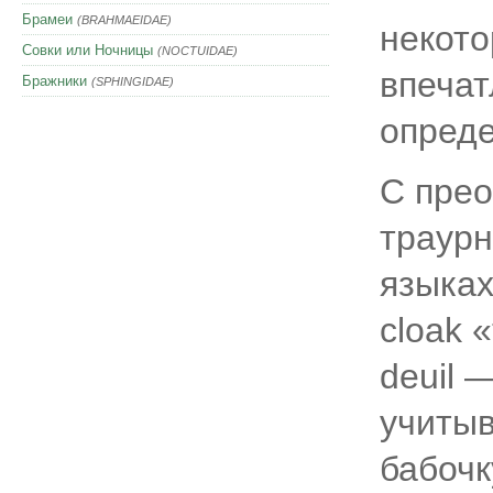
Брамеи
(BRAHMAEIDAE)
некото
Совки или Ночницы
(NOCTUIDAE)
впечат
Бражники
(SPHINGIDAE)
опред
С прео
траурн
языках
cloak 
deuil 
учитыв
бабочк