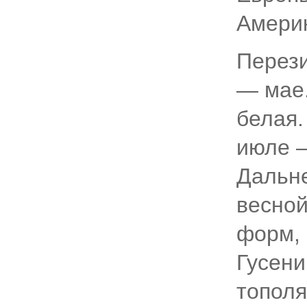
Амери
Перези
— мае.
белая.
июле —
Дальне
весной
форм, 
Гусени
тополя