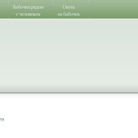
Бабочки рядом
Охота
с человеком
на бабочек
ла