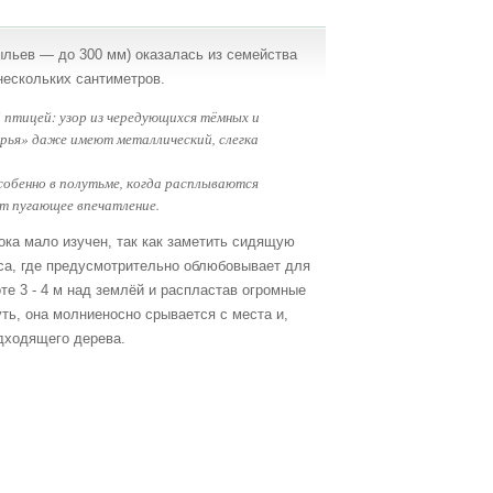
ыльев — до 300 мм) оказалась из семейства
нескольких сантиметров.
й птицей: узор из чередующихся тёмных и
ерья» даже имеют металлический, слегка
собенно в полутьме, когда расплываются
т пугающее впечатление.
ока мало изучен, так как заметить сидящую
еса, где предусмотрительно облюбовывает для
е 3 - 4 м над землёй и распластав огромные
ть, она молниеносно срывается с места и,
дходящего дерева.