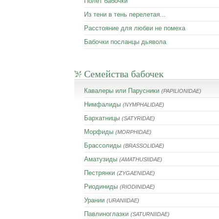
Полет бабочки
Из тени в тень перелетая...
Расстояние для любви не помеха
Бабочки посланцы дьявола
Семейства бабочек
Кавалеры или Парусники
(PAPILIONIDAE)
Нимфалиды
(NYMPHALIDAE)
Бархатницы
(SATYRIDAE)
Морфиды
(MORPHIDAE)
Брассолиды
(BRASSOLIDAE)
Аматузиды
(AMATHUSIIDAE)
Пестрянки
(ZYGAENIDAE)
Риодиниды
(RIODINIDAE)
Урании
(URANIIDAE)
Павлиноглазки
(SATURNIIDAE)