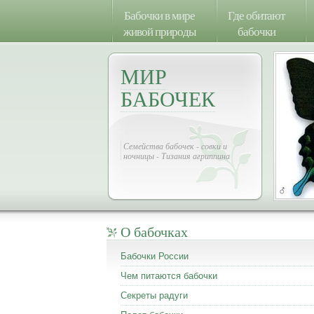
Бабочки в мире
Где обитают
живой природы
бабочки
МИР
БАБОЧЕК
Семейства бабочек - совки и
ночницы - Тизания агриппина
О бабочках
Бабочки России
Чем питаются бабочки
Секреты радуги