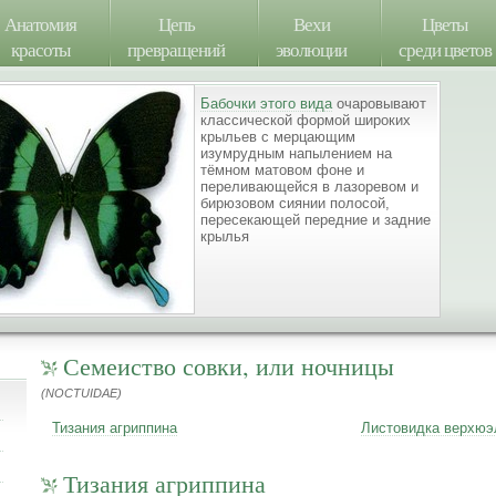
Анатомия
Цепь
Вехи
Цветы
красоты
превращений
эволюции
среди цветов
Бабочки этого вида
очаровывают
классической формой широких
крыльев с мерцающим
изумрудным напылением на
тёмном матовом фоне и
переливающейся в лазоревом и
бирюзовом сиянии полосой,
пересекающей передние и задние
крылья
Семеиство совки, или ночницы
(NOCTUIDAE)
Тизания агриппина
Листовидка верхюэ
Тизания агриппина