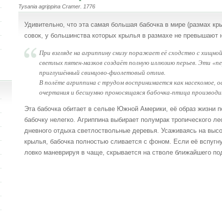
Tysania agrippina Cramer. 1776
Удивительно, что эта самая большая бабочка в мире (размах кр
совок, у большинства которых крылья в размахе не превышают 
При взгляде на агриппину снизу поражает её сходство с хищно
светлых пятен-мазков создаёт полную иллюзию перьев. Эти «п
приглушённый свинцово-фиолетовый отлив.
В полёте агриппина с трудом воспринимается как насекомое, о
очертания и бесшумно проносящаяся бабочка-птица производи
Эта бабочка обитает в сельве Южной Америки, её образ жизни п
бабочку нелегко. Агриппина выбирает полумрак тропического л
дневного отдыха светлоствольные деревья. Усаживаясь на высот
крылья, бабочка полностью сливается с фоном. Если её вспугну
ловко маневрируя в чаще, скрывается на стволе ближайшего по