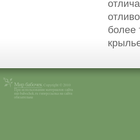
отлича
отливо
более
крылье
Мир бабочек
Copyright © 2010
При использовании материалов сайта
mir-babochek.ru гиперссылка на сайта
обязательна