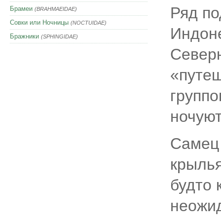
Ряд по
Брамеи
(BRAHMAEIDAE)
Совки или Ночницы
(NOCTUIDAE)
Индоне
Бражники
(SPHINGIDAE)
Север
«путе
группо
ночуют
Самец 
крылья
будто 
неожид