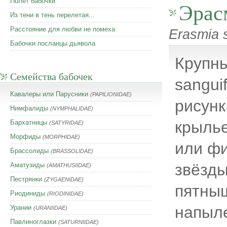
Полет бабочки
Эрас
Из тени в тень перелетая...
Расстояние для любви не помеха
Erasmia s
Бабочки посланцы дьявола
Крупны
Семейства бабочек
sangui
Кавалеры или Парусники
(PAPILIONIDAE)
рисунк
Нимфалиды
(NYMPHALIDAE)
крылье
Бархатницы
(SATYRIDAE)
Морфиды
(MORPHIDAE)
или фи
Брассолиды
(BRASSOLIDAE)
звёзды
Аматузиды
(AMATHUSIIDAE)
Пестрянки
(ZYGAENIDAE)
пятныш
Риодиниды
(RIODINIDAE)
напыле
Урании
(URANIIDAE)
Павлиноглазки
(SATURNIIDAE)