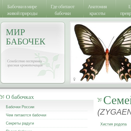
Бабочки в мире
Где обитают
Анатомия
Ц
живой природы
бабочки
красоты
прев
МИР
БАБОЧЕК
Семейсство пестрянки –
эрасмия кровоточащая
Семе
О бабочках
Бабочки России
(ZYGAEN
Чем питаются бабочки
Секреты радуги
Хистия родопа