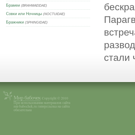
бескра
Брамеи
(BRAHMAEIDAE)
Совки или Ночницы
(NOCTUIDAE)
Парагв
Бражники
(SPHINGIDAE)
встреч
развод
стали 
Мир бабочек
Copyright © 2010
При использовании материалов сайта
mir-babochek.ru гиперссылка на сайта
обязательна