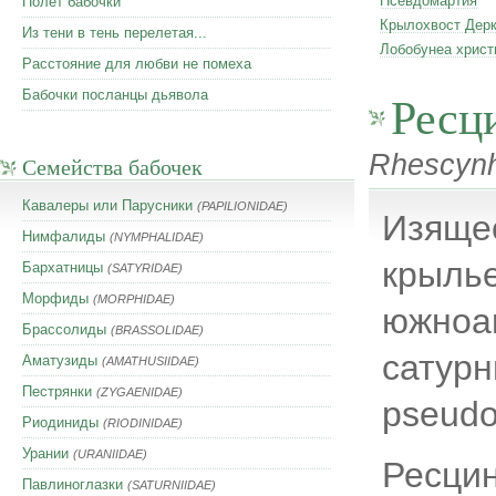
Псевдомартия
Полет бабочки
Крылохвост Дерк
Из тени в тень перелетая...
Лобобунеа христ
Расстояние для любви не помеха
Ресц
Бабочки посланцы дьявола
Rhescynh
Семейства бабочек
Кавалеры или Парусники
(PAPILIONIDAE)
Изяще
Нимфалиды
(NYMPHALIDAE)
крылье
Бархатницы
(SATYRIDAE)
Морфиды
(MORPHIDAE)
южноам
Брассолиды
(BRASSOLIDAE)
сатурн
Аматузиды
(AMATHUSIIDAE)
Пестрянки
(ZYGAENIDAE)
pseudo
Риодиниды
(RIODINIDAE)
Урании
(URANIIDAE)
Ресцин
Павлиноглазки
(SATURNIIDAE)