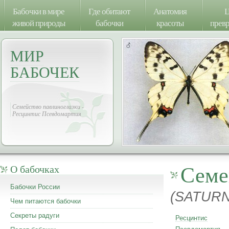
Бабочки в мире
Где обитают
Анатомия
Ц
живой природы
бабочки
красоты
прев
МИР
БАБОЧЕК
Семейство павлиноглазки -
Ресцинтис Псевдомартия
Семе
О бабочках
Бабочки России
(SATURN
Чем питаются бабочки
Секреты радуги
Ресцинтис