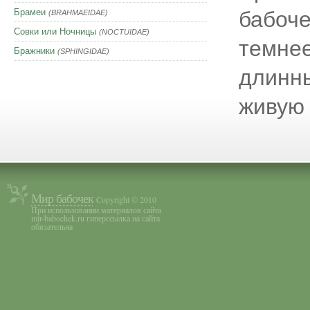
Брамеи
бабоче
(BRAHMAEIDAE)
Совки или Ночницы
(NOCTUIDAE)
темнее
Бражники
(SPHINGIDAE)
длинны
живую 
Мир бабочек
Copyright © 2010
При использовании материалов сайта
mir-babochek.ru гиперссылка на сайта
обязательна