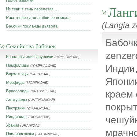
Полет бабочки
Ланг
Из тени в тень перелетая...
Расстояние для любви не помеха
(Langia 
Бабочки посланцы дьявола
Бабочк
Семейства бабочек
zenzer
Кавалеры или Парусники
(PAPILIONIDAE)
Нимфалиды
Индии,
(NYMPHALIDAE)
Бархатницы
(SATYRIDAE)
Японии
Морфиды
(MORPHIDAE)
Брассолиды
краем 
(BRASSOLIDAE)
Аматузиды
(AMATHUSIIDAE)
покры
Пестрянки
(ZYGAENIDAE)
Риодиниды
чешуйк
(RIODINIDAE)
Урании
(URANIIDAE)
мрачно
Павлиноглазки
(SATURNIIDAE)