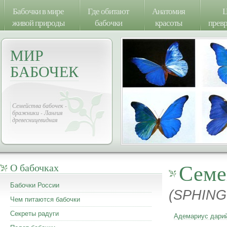
Бабочки в мире
Где обитают
Анатомия
Ц
живой природы
бабочки
красоты
прев
МИР
БАБОЧЕК
Семейства бабочек -
бражники - Лангия
древесницевидная
Семе
О бабочках
Бабочки России
(SPHING
Чем питаются бабочки
Секреты радуги
Адемариус дари