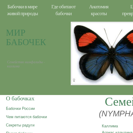
Бабочки в мире
Где обитают
Анатомия
Ц
живой природы
бабочки
красоты
прев
МИР
БАБОЧЕК
Семейство нимфалиды -
каллима
Семе
О бабочках
Бабочки России
(NYMPHA
Чем питаются бабочки
Секреты радуги
Каллима
Агриас клаудина