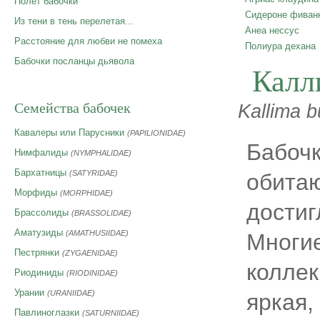
Полет бабочки
Сидероне фиван
Из тени в тень перелетая...
Анеа нессус
Расстояние для любви не помеха
Полиура дехана
Бабочки посланцы дьявола
Калл
Семейства бабочек
Kallima b
Кавалеры или Парусники
(PAPILIONIDAE)
Бабочк
Нимфалиды
(NYMPHALIDAE)
Бархатницы
(SATYRIDAE)
обитаю
Морфиды
(MORPHIDAE)
достиг
Брассолиды
(BRASSOLIDAE)
Аматузиды
(AMATHUSIIDAE)
Многи
Пестрянки
(ZYGAENIDAE)
коллек
Риодиниды
(RIODINIDAE)
Урании
(URANIIDAE)
яркая,
Павлиноглазки
(SATURNIIDAE)