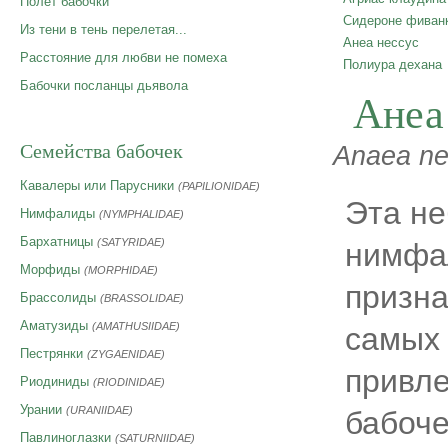
Полет бабочки
Сидероне фиван
Из тени в тень перелетая...
Анеа нессус
Расстояние для любви не помеха
Полиура дехана
Бабочки посланцы дьявола
Анеа
Семейства бабочек
Anaea nes
Кавалеры или Парусники
(PAPILIONIDAE)
Эта н
Нимфалиды
(NYMPHALIDAE)
Бархатницы
(SATYRIDAE)
нимфа
Морфиды
(MORPHIDAE)
призна
Брассолиды
(BRASSOLIDAE)
Аматузиды
(AMATHUSIIDAE)
самых
Пестрянки
(ZYGAENIDAE)
привл
Риодиниды
(RIODINIDAE)
Урании
(URANIIDAE)
бабоче
Павлиноглазки
(SATURNIIDAE)