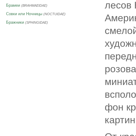
лесов
Брамеи
(BRAHMAEIDAE)
Совки или Ночницы
(NOCTUIDAE)
Амери
Бражники
(SPHINGIDAE)
смелой
художн
передн
розова
миниа
всполо
фон кр
картин