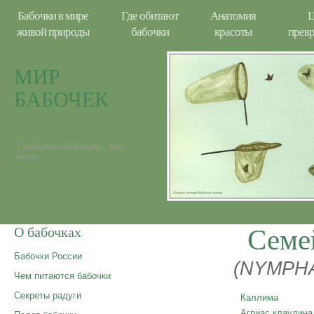
Бабочки в мире
Где обитают
Анатомия
Ц
живой природы
бабочки
красоты
прев
МИР
БАБОЧЕК
Семейство нимфалиды - анеа
нессус
Семе
О бабочках
Бабочки России
(NYMPHA
Чем питаются бабочки
Секреты радуги
Каллима
Агриас клаудина