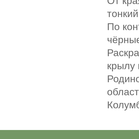
От кра
тонкий
По кон
чёрные
Раскра
крылу 
Родино
област
Колумб