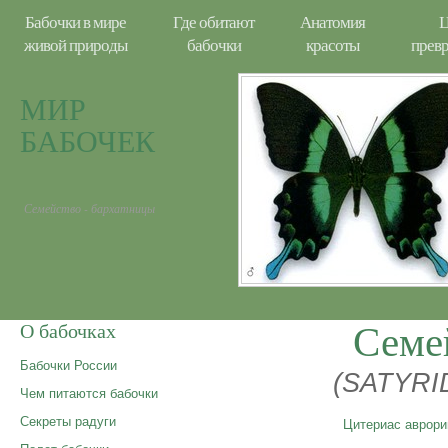
Бабочки в мире
Где обитают
Анатомия
Ц
живой природы
бабочки
красоты
прев
МИР
БАБОЧЕК
Семейство - бархатницы
Семе
О бабочках
Бабочки России
(SATYRI
Чем питаются бабочки
Секреты радуги
Цитериас аврори