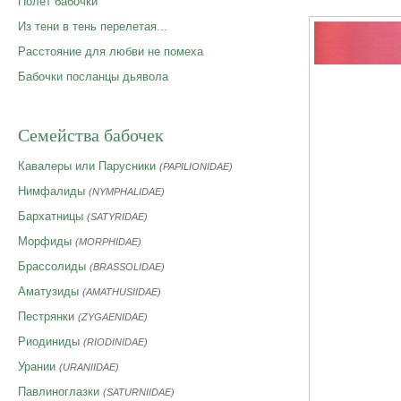
Полет бабочки
Из тени в тень перелетая...
Расстояние для любви не помеха
Бабочки посланцы дьявола
Семейства бабочек
Кавалеры или Парусники
(PAPILIONIDAE)
Нимфалиды
(NYMPHALIDAE)
Бархатницы
(SATYRIDAE)
Морфиды
(MORPHIDAE)
Брассолиды
(BRASSOLIDAE)
Аматузиды
(AMATHUSIIDAE)
Пестрянки
(ZYGAENIDAE)
Риодиниды
(RIODINIDAE)
Урании
(URANIIDAE)
Павлиноглазки
(SATURNIIDAE)