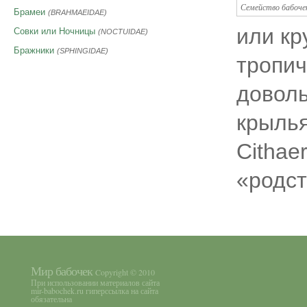
Семейство бабоче
Брамеи
(BRAHMAEIDAE)
или кр
Совки или Ночницы
(NOCTUIDAE)
Бражники
(SPHINGIDAE)
тропи
доволь
крылья
Cithae
«родст
Мир бабочек
Copyright © 2010
При использовании материалов сайта
mir-babochek.ru гиперссылка на сайта
обязательна