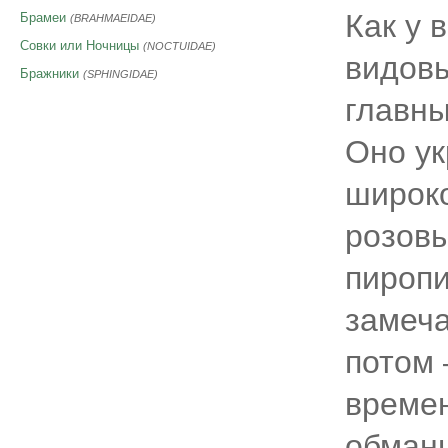
Как у 
Брамеи
(BRAHMAEIDAE)
Совки или Ночницы
(NOCTUIDAE)
видовы
Бражники
(SPHINGIDAE)
главны
Оно ук
широко
розовы
пиропи
замеча
потом 
времен
обманщ