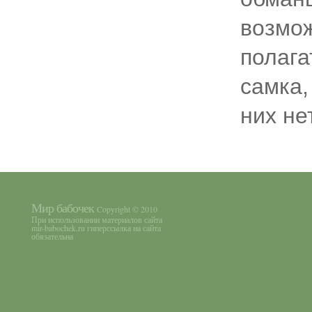
возмож
полага
самка,
них нет
Мир бабочек
Copyright © 2010
При использовании материалов сайта
mir-babochek.ru гиперссылка на сайта
обязательна