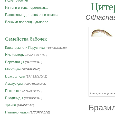
Полет бабочки
Ците
Из тени в тень перелетая...
Расстояние для любви не помеха
Cithacria
Бабочки посланцы дьявола
Семейства бабочек
Кавалеры или Парусники
(PAPILIONIDAE)
Нимфалиды
(NYMPHALIDAE)
Бархатницы
(SATYRIDAE)
Морфиды
(MORPHIDAE)
Брассолиды
(BRASSOLIDAE)
Аматузиды
(AMATHUSIIDAE)
Пестрянки
(ZYGAENIDAE)
Цитериас пиропина
Риодиниды
(RIODINIDAE)
Бразил
Урании
(URANIIDAE)
Павлиноглазки
(SATURNIIDAE)