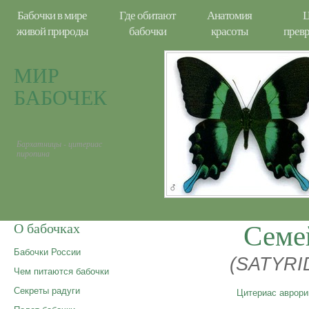
Бабочки в мире
Где обитают
Анатомия
Ц
живой природы
бабочки
красоты
прев
МИР
БАБОЧЕК
Бархатницы - цитериас
пиропина
Семе
О бабочках
Бабочки России
(SATYRI
Чем питаются бабочки
Секреты радуги
Цитериас аврори