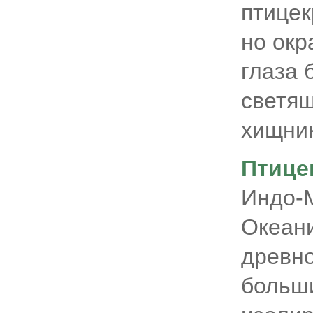
птицек
но окр
глаза 
светящ
хищник
Птиц
Индо-М
Океани
древно
больши