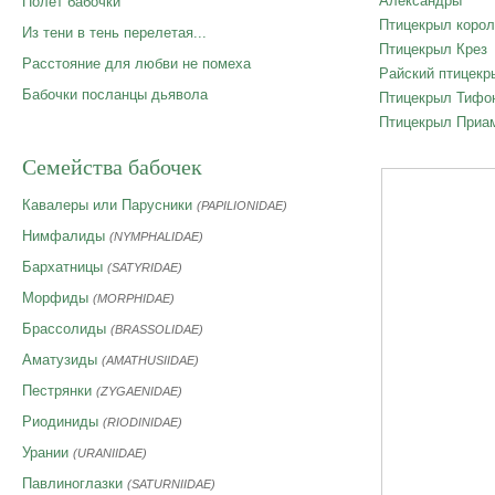
Александры
Полет бабочки
Птицекрыл корол
Из тени в тень перелетая...
Птицекрыл Крез
Расстояние для любви не помеха
Райский птицекр
Бабочки посланцы дьявола
Птицекрыл Тифо
Птицекрыл Приа
Семейства бабочек
Кавалеры или Парусники
(PAPILIONIDAE)
Нимфалиды
(NYMPHALIDAE)
Бархатницы
(SATYRIDAE)
Морфиды
(MORPHIDAE)
Брассолиды
(BRASSOLIDAE)
Аматузиды
(AMATHUSIIDAE)
Пестрянки
(ZYGAENIDAE)
Риодиниды
(RIODINIDAE)
Урании
(URANIIDAE)
Павлиноглазки
(SATURNIIDAE)