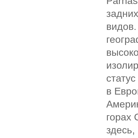
Parnas
задних
видов.
геогра
высоко
изолир
статус
в Евро
Америк
горах 
здесь,