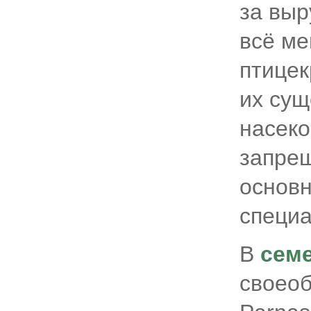
за выр
всё ме
птицек
их сущ
насеко
запрещ
основ
специ
В
сем
своео