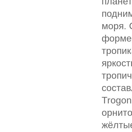
планет
подним
моря. 
форме 
тропик
яркос
тропич
состав
Trogon
орнито
жёлтые