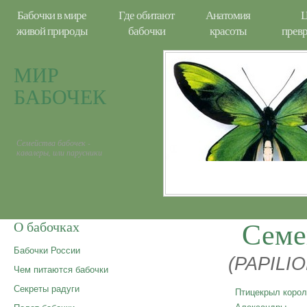
Бабочки в мире
Где обитают
Анатомия
Ц
живой природы
бабочки
красоты
прев
МИР
БАБОЧЕК
Семейства бабочек -
кавалеры, или парусники
Семе
О бабочках
Бабочки России
(PAPILI
Чем питаются бабочки
Секреты радуги
Птицекрыл коро