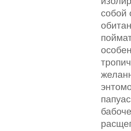
изоли
собой 
обитан
поймат
особен
тропич
желанн
энтом
папуас
бабоче
расщеп