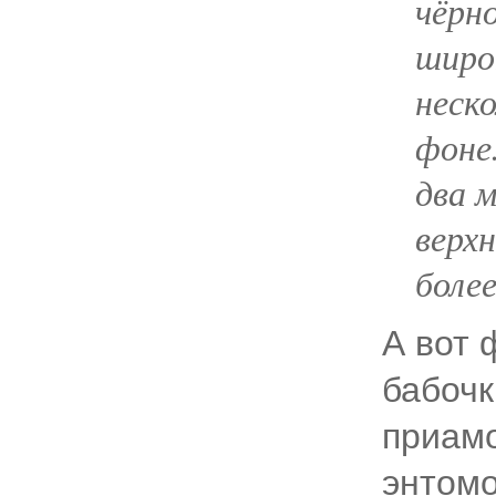
чёрн
широк
неско
фоне
два 
верх
боле
А вот 
бабочк
приамо
энтомо