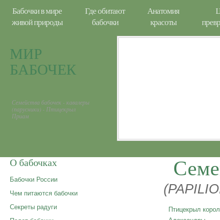
Бабочки в мире
Где обитают
Анатомия
Ц
живой природы
бабочки
красоты
прев
МИР
БАБОЧЕК
Семейства бабочек - кавалеры
(парусники) - Птицекрыл
Приам
Семе
О бабочках
Бабочки России
(PAPILI
Чем питаются бабочки
Секреты радуги
Птицекрыл коро