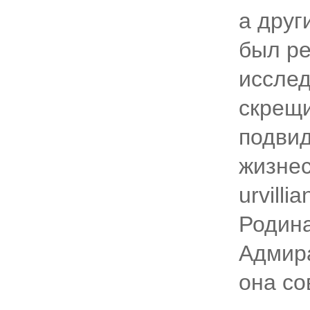
а друг
был ре
исслед
скрещи
подвид
жизнес
urvill
Родина
Адмира
она со