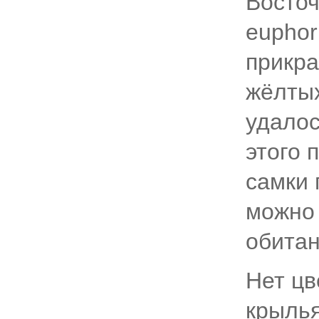
Восточ
euphor
прикра
жёлтых
удало
этого 
самки 
можно 
обитан
Нет цв
крылья