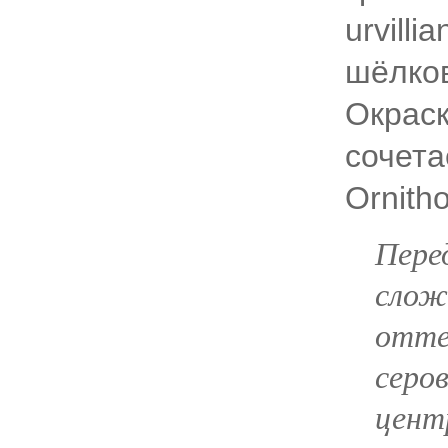
urvill
шёлков
Окрас
сочета
Ornith
Пере
слож
отте
серо
цент