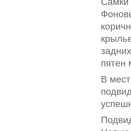
Самки 
Фоновы
коричн
крылье
задних
пятен
В мест
подвид
успешн
Подвид