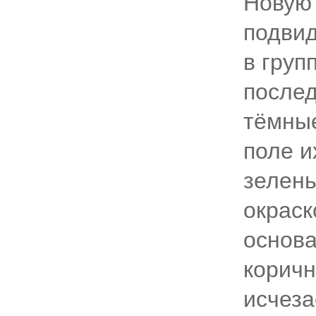
Новую 
подвид
в груп
послед
тёмные
поле и
зелень
окраск
основа
коричн
исчеза