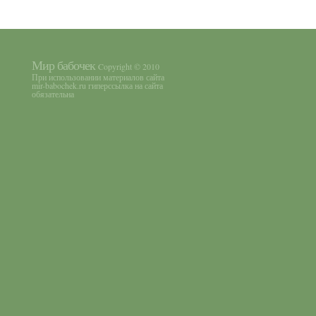
Мир бабочек
Copyright © 2010
При использовании материалов сайта
mir-babochek.ru гиперссылка на сайта
обязательна