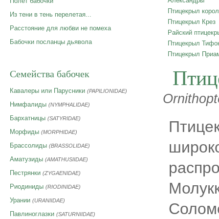
Александры
Полет бабочки
Птицекрыл корол
Из тени в тень перелетая...
Птицекрыл Крез
Расстояние для любви не помеха
Райский птицекр
Бабочки посланцы дьявола
Птицекрыл Тифо
Птицекрыл Приа
Птиц
Семейства бабочек
Кавалеры или Парусники
(PAPILIONIDAE)
Ornithop
Нимфалиды
(NYMPHALIDAE)
Бархатницы
(SATYRIDAE)
Птице
Морфиды
(MORPHIDAE)
широк
Брассолиды
(BRASSOLIDAE)
Аматузиды
(AMATHUSIIDAE)
распро
Пестрянки
(ZYGAENIDAE)
Молукк
Риодиниды
(RIODINIDAE)
Урании
(URANIIDAE)
Солом
Павлиноглазки
(SATURNIIDAE)