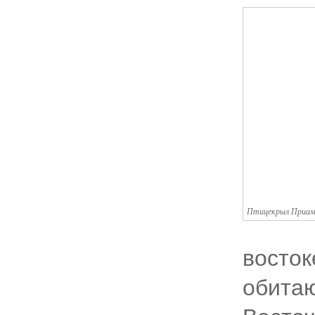
Птицекрыл Приам
восток
обитаю