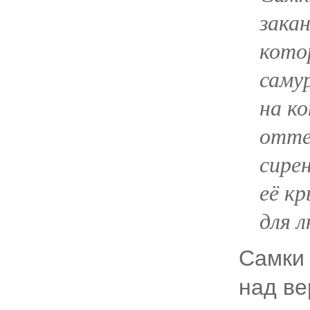
зака
кото
самур
на к
отте
сире
её к
для л
Самки 
над ве