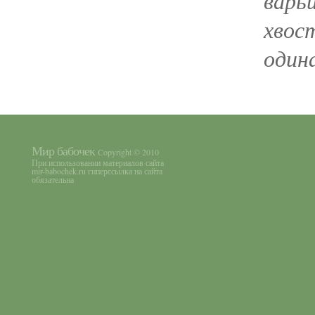
варь
хвос
один
Мир бабочек
Copyright © 2010
При использовании материалов сайта
mir-babochek.ru гиперссылка на сайта
обязательна