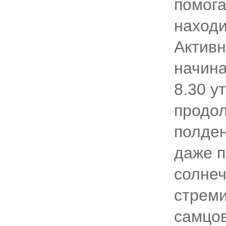
помог
находи
Активн
начина
8.30 у
продол
полден
даже п
солнеч
стреми
самцов