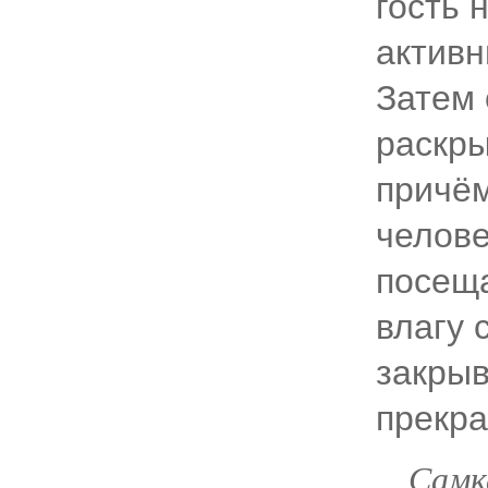
гость 
активн
Затем 
раскр
причём
челове
посеща
влагу 
закрыв
прекра
Самк