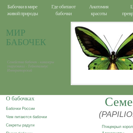
Бабочки в мире
Где обитают
Анатомия
Ц
живой природы
бабочки
красоты
прев
МИР
БАБОЧЕК
Семейства бабочек - кавалеры
(парусники) - Тейнопальпус
Императорский
Семе
О бабочках
Бабочки России
(PAPILI
Чем питаются бабочки
Секреты радуги
Птицекрыл коро