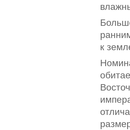
влажны
Больше
ранним
к земл
Номина
обитае
Восточ
императ
отлич
размер