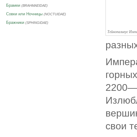
Брамеи
(BRAHMAEIDAE)
Совки или Ночницы
(NOCTUIDAE)
Бражники
(SPHINGIDAE)
Тейнопальпус Имп
разных
Импера
горных
2200—
Излюб
вершин
свои т