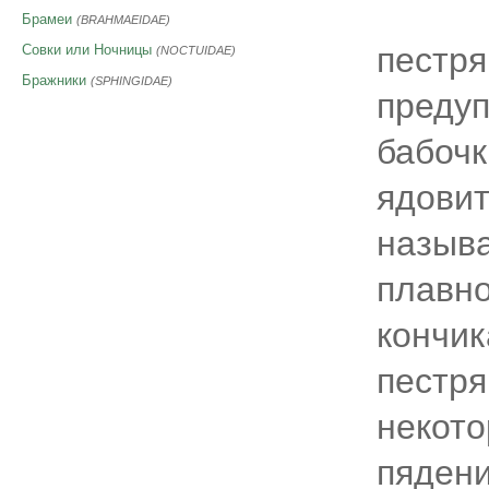
Брамеи
(BRAHMAEIDAE)
пестря
Совки или Ночницы
(NOCTUIDAE)
Бражники
(SPHINGIDAE)
предуп
бабочк
ядовит
называ
плавно
кончик
пестря
некото
пядени