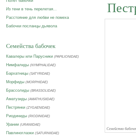
Полет бабочки
Пест
Из тени в тень перелетая...
Расстояние для любви не помеха
Бабочки посланцы дьявола
Семейства бабочек
Кавалеры или Парусники
(PAPILIONIDAE)
Нимфалиды
(NYMPHALIDAE)
Бархатницы
(SATYRIDAE)
Морфиды
(MORPHIDAE)
Брассолиды
(BRASSOLIDAE)
Аматузиды
(AMATHUSIIDAE)
Пестрянки
(ZYGAENIDAE)
Риодиниды
(RIODINIDAE)
Урании
(URANIIDAE)
Семейство бабоче
Павлиноглазки
(SATURNIIDAE)