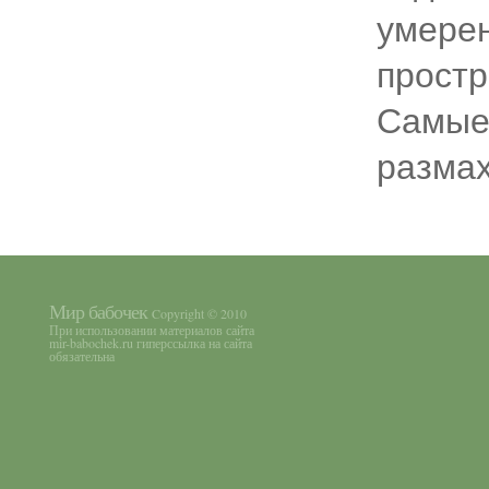
умерен
простр
Самые 
размах
Мир бабочек
Copyright © 2010
При использовании материалов сайта
mir-babochek.ru гиперссылка на сайта
обязательна