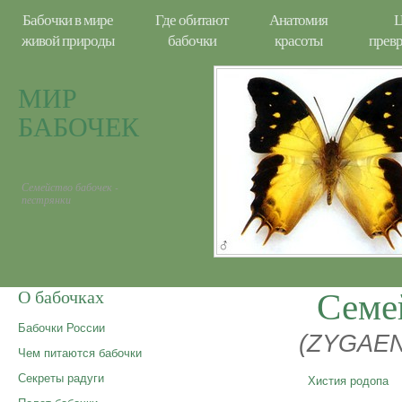
Бабочки в мире
Где обитают
Анатомия
Ц
живой природы
бабочки
красоты
прев
МИР
БАБОЧЕК
Семейство бабочек -
пестрянки
Семе
О бабочках
Бабочки России
(ZYGAEN
Чем питаются бабочки
Секреты радуги
Хистия родопа