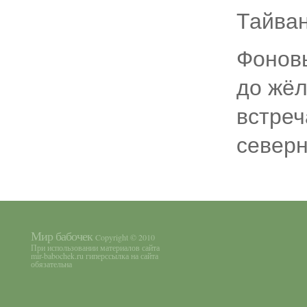
Тайван
Фоновы
до жёл
встреч
северн
Мир бабочек
Copyright © 2010
При использовании материалов сайта
mir-babochek.ru гиперссылка на сайта
обязательна