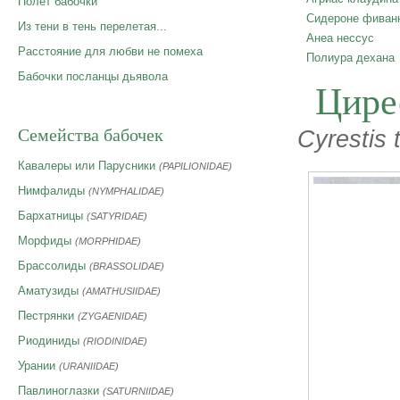
Полет бабочки
Сидероне фиван
Из тени в тень перелетая...
Анеа нессус
Расстояние для любви не помеха
Полиура дехана
Бабочки посланцы дьявола
Цире
Семейства бабочек
Cyrestis
Кавалеры или Парусники
(PAPILIONIDAE)
Нимфалиды
(NYMPHALIDAE)
Бархатницы
(SATYRIDAE)
Морфиды
(MORPHIDAE)
Брассолиды
(BRASSOLIDAE)
Аматузиды
(AMATHUSIIDAE)
Пестрянки
(ZYGAENIDAE)
Риодиниды
(RIODINIDAE)
Урании
(URANIIDAE)
Павлиноглазки
(SATURNIIDAE)