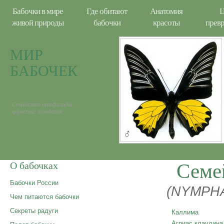
Бабочки в мире
Где обитают
Анатомия
Ц
живой природы
бабочки
красоты
прев
МИР
БАБОЧЕК
Семейство нимфалиды -
цирестис тиодамас
Семе
О бабочках
Бабочки России
(NYMPHA
Чем питаются бабочки
Секреты радуги
Каллима
Агриас клаудина