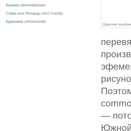
Брамеи
(BRAHMAEIDAE)
Совки или Ночницы
(NOCTUIDAE)
Бражники
(SPHINGIDAE)
Цирестис тиодам
перевя
произв
эфемер
рисуно
Поэтом
commo
— пото
Южной