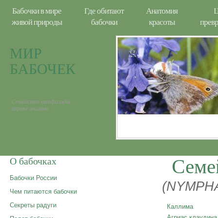
Бабочки в мире
Где обитают
Анатомия
Ц
живой природы
бабочки
красоты
прев
МИР
БАБОЧЕК
Семейство нимфалиды -
харакс аналава
Семе
О бабочках
Бабочки России
(NYMPHA
Чем питаются бабочки
Секреты радуги
Каллима
Агриас клаудина