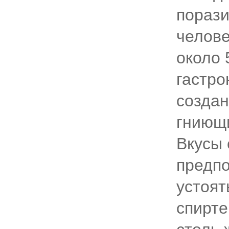
порази
челове
около 
гастро
создан
гниющи
Вкусы 
предпо
устоят
спирте