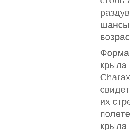
столь 
раздув
шансы 
возрас
Форма
крыла 
Charax
свидет
их ст
полёте
крыла 