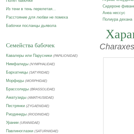
Полет бабочки
Сидероне фиван
Из тени в тень перелетая...
Анеа нессус
Расстояние для любви не помеха
Полиура дехана
Бабочки посланцы дьявола
Хара
Семейства бабочек
Charaxes
Кавалеры или Парусники
(PAPILIONIDAE)
Нимфалиды
(NYMPHALIDAE)
Бархатницы
(SATYRIDAE)
Морфиды
(MORPHIDAE)
Брассолиды
(BRASSOLIDAE)
Аматузиды
(AMATHUSIIDAE)
Пестрянки
(ZYGAENIDAE)
Риодиниды
(RIODINIDAE)
Урании
(URANIIDAE)
Павлиноглазки
(SATURNIIDAE)