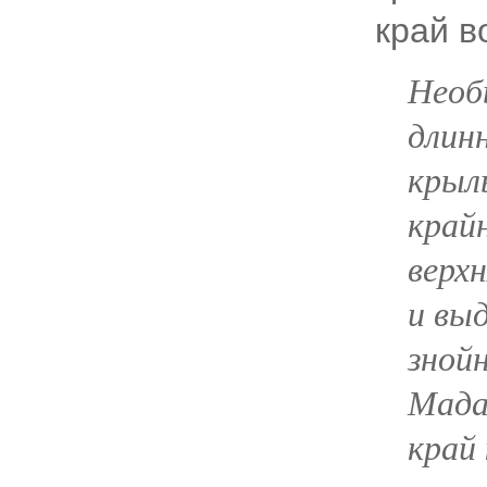
край в
Необ
длин
крыл
крайн
верх
и вы
зной
Мада
край