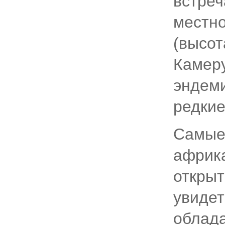
встреч
местно
(высот
Камеру
эндеми
редкие
Самые 
африка
открыт
увидет
облада