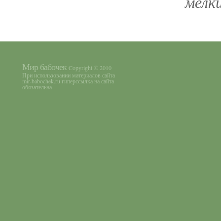
мелк
Мир бабочек
Copyright © 2010
При использовании материалов сайта
mir-babochek.ru гиперссылка на сайта
обязательна